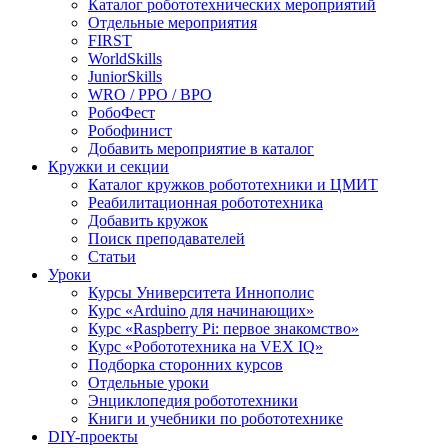
Каталог робототехнических мероприятий
Отдельные мероприятия
FIRST
WorldSkills
JuniorSkills
WRO / РРО / ВРО
РобоФест
Робофинист
Добавить мероприятие в каталог
Кружки и секции
Каталог кружков робототехники и ЦМИТ
Реабилитационная робототехника
Добавить кружок
Поиск преподавателей
Статьи
Уроки
Курсы Университета Иннополис
Курс «Arduino для начинающих»
Курс «Raspberry Pi: первое знакомство»
Курс «Робототехника на VEX IQ»
Подборка сторонних курсов
Отдельные уроки
Энциклопедия робототехники
Книги и учебники по робототехнике
DIY-проекты