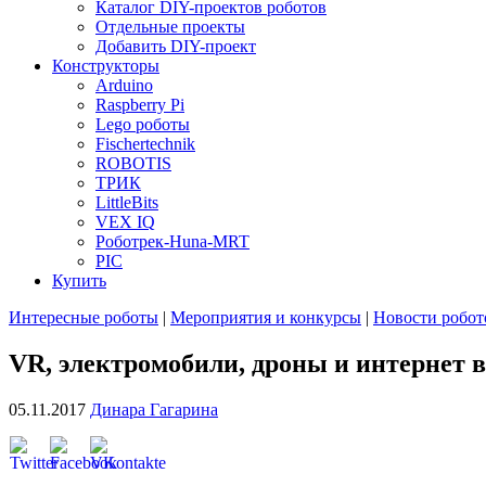
Каталог DIY-проектов роботов
Отдельные проекты
Добавить DIY-проект
Конструкторы
Arduino
Raspberry Pi
Lego роботы
Fischertechnik
ROBOTIS
ТРИК
LittleBits
VEX IQ
Роботрек-Huna-MRT
PIC
Купить
Интересные роботы
|
Мероприятия и конкурсы
|
Новости робот
VR, электромобили, дроны и интернет вс
05.11.2017
Динара Гагарина