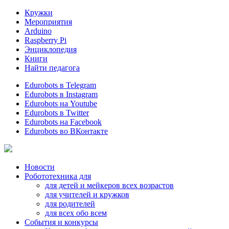
Кружки
Мероприятия
Arduino
Raspberry Pi
Энциклопедия
Книги
Найти педагога
Edurobots в Telegram
Edurobots в Instagram
Edurobots на Youtube
Edurobots в Twitter
Edurobots на Facebook
Edurobots во ВКонтакте
Новости
Робототехника для
для детей и мейкеров всех возрастов
для учителей и кружков
для родителей
для всех обо всем
События и конкурсы