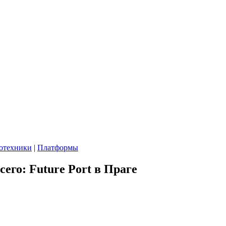
отехники
|
Платформы
его: Future Port в Праге