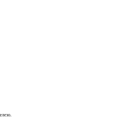
елезо.