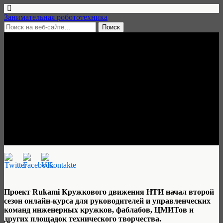
Занимательная робототехника
14 сентября, 2020 • нет комментариев
Открыт набор в бесплатную
«Онлайн-школу
руководителей
технологических кружков»
Занимательная робототехника
Проект Rukami Кружкового движения НТИ начал второй
сезон онлайн-курса для руководителей и управленческих
команд инженерных кружков, фаблабов, ЦМИТов и
других площадок технического творчества.