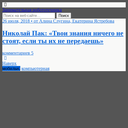
Занимательная робототехника
26 июля, 2018 • от Алина Слугина, Екатерина Ястребова
Николай Пак: «Твои знания ничего не
стоят, если ты их не передаешь»
комментариев 5
Наверх
мобильн.
компьютерная