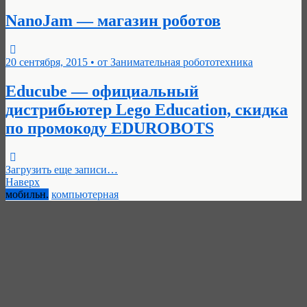
NanoJam — магазин роботов
20 сентября, 2015 • от Занимательная робототехника
Educube — официальный
дистрибьютер Lego Education, скидка
по промокоду EDUROBOTS
Загрузить еще записи…
Наверх
мобильн.
компьютерная