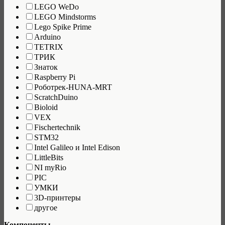
LEGO WeDo
LEGO Mindstorms
Lego Spike Prime
Arduino
TETRIX
ТРИК
Знаток
Raspberry Pi
Роботрек-HUNA-MRT
ScratchDuino
Bioloid
VEX
Fischertechnik
STM32
Intel Galileo и Intel Edison
LittleBits
NI myRio
PIC
УМКИ
3D-принтеры
другое
Компоненты