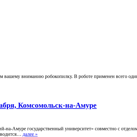
 вашему вниманию робокопилку. В роботе применен всего один 
кабря, Комсомольск-на-Амуре
-на-Амуре государственный университет» совместно с отделом
роводится…
далее »