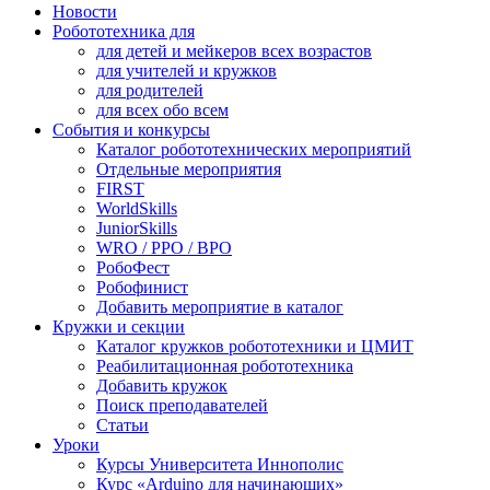
Новости
Робототехника для
для детей и мейкеров всех возрастов
для учителей и кружков
для родителей
для всех обо всем
События и конкурсы
Каталог робототехнических мероприятий
Отдельные мероприятия
FIRST
WorldSkills
JuniorSkills
WRO / РРО / ВРО
РобоФест
Робофинист
Добавить мероприятие в каталог
Кружки и секции
Каталог кружков робототехники и ЦМИТ
Реабилитационная робототехника
Добавить кружок
Поиск преподавателей
Статьи
Уроки
Курсы Университета Иннополис
Курс «Arduino для начинающих»