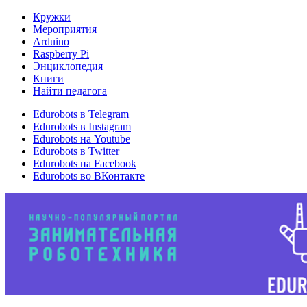
Кружки
Мероприятия
Arduino
Raspberry Pi
Энциклопедия
Книги
Найти педагога
Edurobots в Telegram
Edurobots в Instagram
Edurobots на Youtube
Edurobots в Twitter
Edurobots на Facebook
Edurobots во ВКонтакте