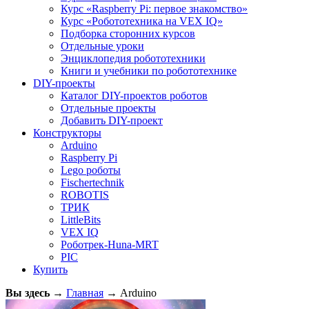
Курс «Raspberry Pi: первое знакомство»
Курс «Робототехника на VEX IQ»
Подборка сторонних курсов
Отдельные уроки
Энциклопедия робототехники
Книги и учебники по робототехнике
DIY-проекты
Каталог DIY-проектов роботов
Отдельные проекты
Добавить DIY-проект
Конструкторы
Arduino
Raspberry Pi
Lego роботы
Fischertechnik
ROBOTIS
ТРИК
LittleBits
VEX IQ
Роботрек-Huna-MRT
PIC
Купить
Вы здесь
→
Главная
→
Arduino