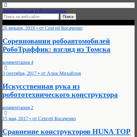
Занимательная робототехника
Категории ›
Роботрек-Huna-MRT
26 января, 2018 • от Сергей Косаченко
Соревнования робоавтомобилей
РобоТраффик: взгляд из Томска
комментария 4
3 сентября, 2017 • от Алик Михайлов
Искусственная рука из
робототехнического конструктора
комментария 2
15 мая, 2017 • от Сергей Косаченко
Сравнение конструкторов HUNA TOP