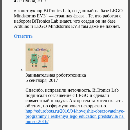
4 сентября, 2017
» конструкnор BiTronics Lab, созданный на базе LEGO
Mindstorms EV3″ — странная фраза.. Те, кто работал с
набором BiTronics Lab знают, что создан он на базе
Arduino и LEGO Mindstorms EV3 там даже не пахнет.
Ответить
Занимательная робототехника
5 сентября, 2017
Спасибо, исправили неточность. BiTronics Lab
подписали соглашение с LEGO и сделали
совместный продукт. Автор текста хотел сказать
об этом, но сформулировал некорректно.
http://edurobots.ru/2016/04/novejshie-obrazovatelnye-
programmy-i-resheniya-lego-education-predstavila-na-
mmso-2016/