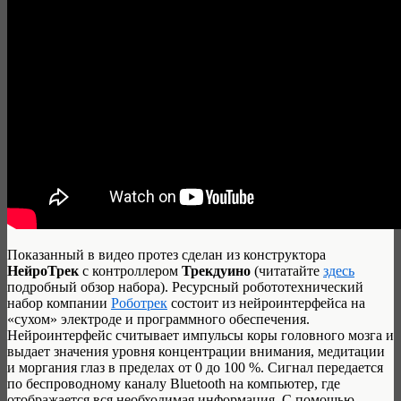
Показанный в видео протез сделан из конструктора
НейроТрек
с контроллером
Трекдуино
(читатайте
здесь
подробный обзор набора). Ресурсный робототехнический
набор компании
Роботрек
состоит из нейроинтерфейса на
«сухом» электроде и программного обеспечения.
Нейроинтерфейс считывает импульсы коры головного мозга и
выдает значения уровня концентрации внимания, медитации
и моргания глаз в пределах от 0 до 100 %. Сигнал передается
по беспроводному каналу Bluetooth на компьютер, где
отображается вся необходимая информация. С помощью