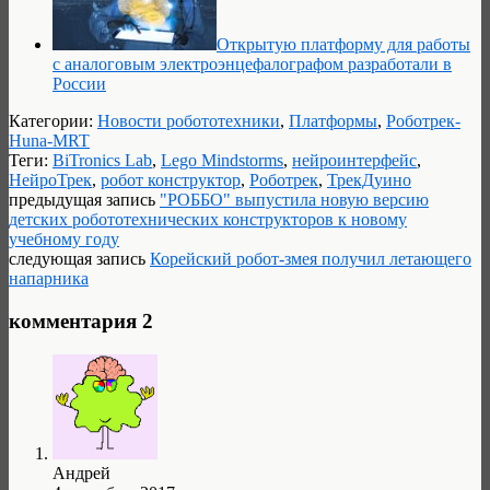
Открытую платформу для работы
с аналоговым электроэнцефалографом разработали в
России
Категории:
Новости робототехники
,
Платформы
,
Роботрек-
Huna-MRT
Теги:
BiTronics Lab
,
Lego Mindstorms
,
нейроинтерфейс
,
НейроТрек
,
робот конструктор
,
Роботрек
,
ТрекДуино
предыдущая запись
"РОББО" выпустила новую версию
детских робототехнических конструкторов к новому
учебному году
следующая запись
Корейский робот-змея получил летающего
напарника
комментария 2
Андрей