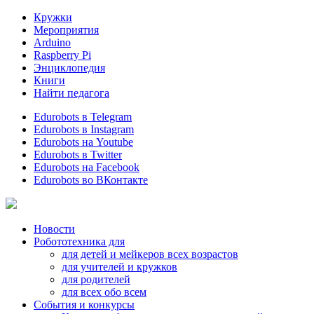
Кружки
Мероприятия
Arduino
Raspberry Pi
Энциклопедия
Книги
Найти педагога
Edurobots в Telegram
Edurobots в Instagram
Edurobots на Youtube
Edurobots в Twitter
Edurobots на Facebook
Edurobots во ВКонтакте
Новости
Робототехника для
для детей и мейкеров всех возрастов
для учителей и кружков
для родителей
для всех обо всем
События и конкурсы