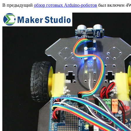
В предыдущий
обзор готовых Arduino-роботов
был включен 4W