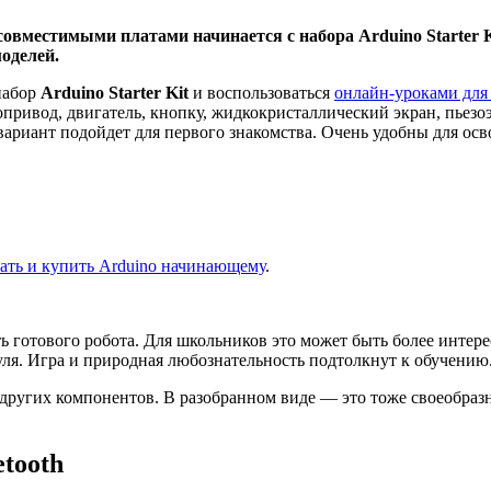
овместимыми платами начинается с набора Arduino Starter K
оделей.
набор
Arduino Starter Kit
и воспользоваться
онлайн-уроками дл
опривод, двигатель, кнопку, жидкокристаллический экран, пьез
ариант подойдет для первого знакомства. Очень удобны для осв
рать и купить Arduino начинающему
.
 готового робота. Для школьников это может быть более интере
уля. Игра и природная любознательность подтолкнут к обучению
и других компонентов. В разобранном виде — это тоже своеобра
tooth