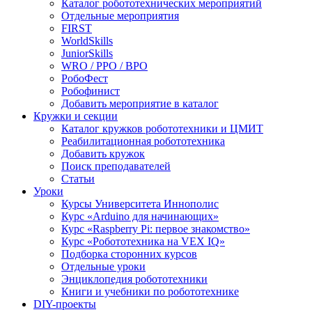
Каталог робототехнических мероприятий
Отдельные мероприятия
FIRST
WorldSkills
JuniorSkills
WRO / РРО / ВРО
РобоФест
Робофинист
Добавить мероприятие в каталог
Кружки и секции
Каталог кружков робототехники и ЦМИТ
Реабилитационная робототехника
Добавить кружок
Поиск преподавателей
Статьи
Уроки
Курсы Университета Иннополис
Курс «Arduino для начинающих»
Курс «Raspberry Pi: первое знакомство»
Курс «Робототехника на VEX IQ»
Подборка сторонних курсов
Отдельные уроки
Энциклопедия робототехники
Книги и учебники по робототехнике
DIY-проекты