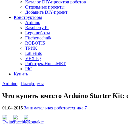
Каталог DIY-проектов роботов
Отдельные проекты
Добавить DIY-проект
Конструкторы
Arduino
Raspberry Pi
Lego роботы
Fischertechnik
ROBOTIS
ТРИК
LittleBits
VEX IQ
Роботрек-Huna-MRT
PIC
Купить
Arduino
|
Платформы
Что купить вместо Arduino Starter Kit:
01.04.2015
Занимательная робототехника
7