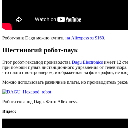
Робот-танк Dagu можно купить
на Aliexpess за $160
.
Шестиногий робот-паук
Этот робот-гексапод производства
Dagu Electronics
имеет 12 ст
при помощи пульта дистанционного управления от телевизора.
что плата c контроллером, изображенная на фотографии, не вхо
Можно использовать различные платы, но производитель рек
Робот-гексапод Dagu. Фото Aliexpress.
Видео: