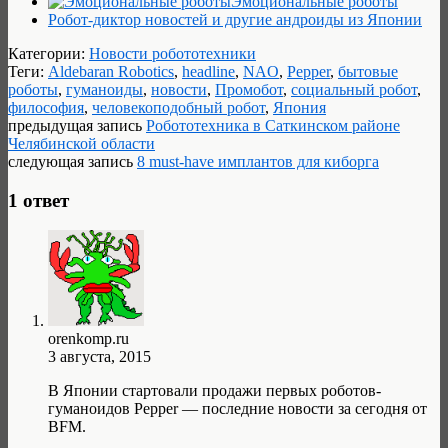
Эмоциональные роботы
Робот-диктор новостей и другие андроиды из Японии
Категории:
Новости робототехники
Теги:
Aldebaran Robotics
,
headline
,
NAO
,
Pepper
,
бытовые
роботы
,
гуманоиды
,
новости
,
Промобот
,
социальный робот
,
философия
,
человекоподобный робот
,
Япония
предыдущая запись
Робототехника в Саткинском районе
Челябинской области
следующая запись
8 must-have имплантов для киборга
1 ответ
orenkomp.ru
3 августа, 2015
В Японии стартовали продажи первых роботов-
гуманоидов Pepper — последние новости за сегодня от
BFM.