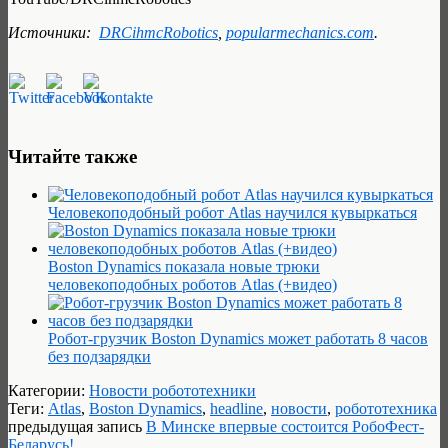
Источники:
DRCihmcRobotics
,
popularmechanics.com
.
Читайте также
Человекоподобный робот Atlas научился кувыркаться
Boston Dynamics показала новые трюки
человекоподобных роботов Atlas (+видео)
Робот-грузчик Boston Dynamics может работать 8 часов
без подзарядки
Категории:
Новости робототехники
Теги:
Atlas
,
Boston Dynamics
,
headline
,
новости
,
робототехника
предыдущая запись
В Минске впервые состоится РобоФест-
Беларусь!