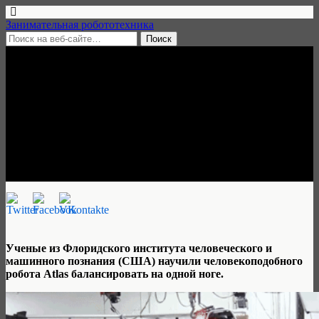
Занимательная робототехника
12 сентября, 2016 • 1 комментарий
Человекоподобного робота
Atlas научили стоять на
одной ноге
Александр С. Гагарин
Ученые из Флоридского института человеческого и
машинного познания (США) научили человекоподобного
робота Atlas балансировать на одной ноге.