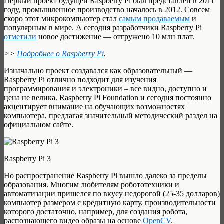
Первый проект будущей Raspberry Pi был представлен в 2011
году, промышленное производство началось в 2012. Совсем
скоро этот микрокомпьютер стал
самым продаваемым
и
популярным в мире. А сегодня разработчики Raspberry Pi
отметили
новое достижение — отгружено 10 млн плат.
>>
Подробнее о Raspberry Pi
.
Изначально проект создавался как образовательный —
Raspberry Pi отлично подходит для изучения
программирования и электроники – все видно, доступно и
цена не велика. Raspberry Pi Foundation и сегодня постоянно
акцентирует внимание на обучающих возможностях
компьютера, предлагая значительный методический раздел на
официальном сайте.
Raspberry Pi 3
Но распространение Raspberry Pi вышло далеко за пределы
образования. Многим любителям робототехники и
автоматизации пришелся по вкусу недорогой (25-35 долларов)
компьютер размером с кредитную карту, производительности
которого достаточно, например, для создания робота,
распознающего видео образы на основе
OpenCV
.