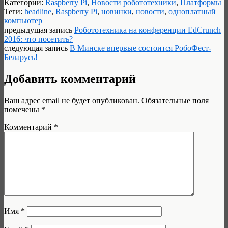
Категории:
Raspberry Pi
,
Новости робототехники
,
Платформы
Теги:
headline
,
Raspberry Pi
,
новинки
,
новости
,
одноплатный
компьютер
предыдущая запись
Робототехника на конференции EdCrunch
2016: что посетить?
следующая запись
В Минске впервые состоится РобоФест-
Беларусь!
Добавить комментарий
Ваш адрес email не будет опубликован.
Обязательные поля
помечены
*
Комментарий
*
Имя
*