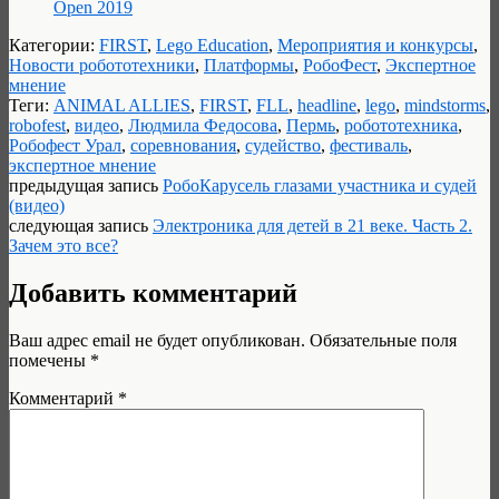
Open 2019
Категории:
FIRST
,
Lego Education
,
Мероприятия и конкурсы
,
Новости робототехники
,
Платформы
,
РобоФест
,
Экспертное
мнение
Теги:
ANIMAL ALLIES
,
FIRST
,
FLL
,
headline
,
lego
,
mindstorms
,
robofest
,
видео
,
Людмила Федосова
,
Пермь
,
робототехника
,
Робофест Урал
,
соревнования
,
судейство
,
фестиваль
,
экспертное мнение
предыдущая запись
РобоКарусель глазами участника и судей
(видео)
следующая запись
Электроника для детей в 21 веке. Часть 2.
Зачем это все?
Добавить комментарий
Ваш адрес email не будет опубликован.
Обязательные поля
помечены
*
Комментарий
*