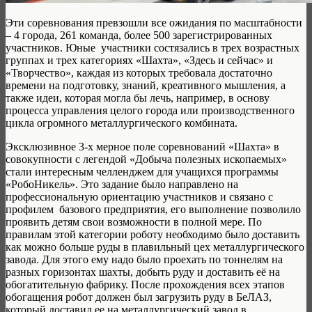
Эти соревнования превзошли все ожидания по масштабности
– 4 города, 261 команда, более 500 зарегистрированных
участников. Юные участники состязались в трех возрастных
группах и трех категориях «Шахта», «Здесь и сейчас» и
«Творчество», каждая из которых требовала достаточно
времени на подготовку, знаний, креативного мышления, а
также идеи, которая могла бы лечь, например, в основу
процесса управления целого города или производственного
цикла огромного металлургического комбината.
Эксклюзивное 3-х мерное поле соревнований «Шахта» в
совокупности с легендой «Добыча полезных ископаемых»
стали интересным челленджем для учащихся программы
«РобоНикель». Это задание было направлено на
профессиональную ориентацию участников и связано с
профилем базового предприятия, его выполнение позволило
проявить детям свои возможности в полной мере. По
правилам этой категории роботу необходимо было доставить
как можно больше руды в плавильный цех металлургического
завода. Для этого ему надо было проехать по тоннелям на
разных горизонтах шахты, добыть руду и доставить её на
обогатительную фабрику. После прохождения всех этапов
обогащения робот должен был загрузить руду в БеЛАЗ,
который доставил ее на металлургический завод в