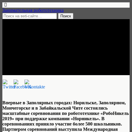
Занимательная робототехника
18 апреля, 2019 • нет комментариев
Завершились масштабные
соревнования по
робототехнике в Заполярье
Занимательная робототехника
Впервые в Заполярных городах: Норильске, Заполярном,
Мончегорске и в Забайкальской Чите состоялись
масштабные соревнования по робототехнике «РобоНикель
2019» при поддержке компании «Норникель». В
соревнованиях приняло участие более 500 школьников.
Партнером соревнований выступила Международная