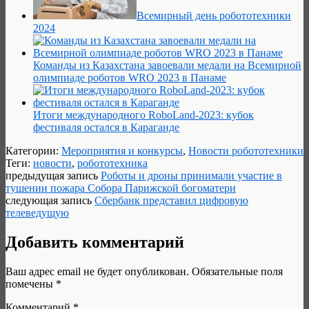
Всемирный день робототехники
2024
Команды из Казахстана завоевали медали на Всемирной
олимпиаде роботов WRO 2023 в Панаме
Итоги международного RoboLand-2023: кубок
фестиваля остался в Караганде
Категории:
Мероприятия и конкурсы
,
Новости робототехники
Теги:
новости
,
робототехника
предыдущая запись
Роботы и дроны принимали участие в
тушении пожара Собора Парижской богоматери
следующая запись
Сбербанк представил цифровую
телеведущую
Добавить комментарий
Ваш адрес email не будет опубликован.
Обязательные поля
помечены
*
Комментарий
*