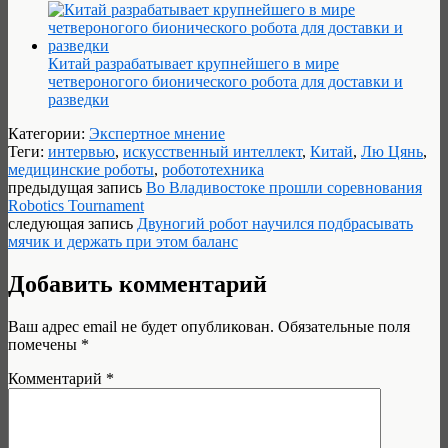
Китай разрабатывает крупнейшего в мире
четвероногого бионического робота для доставки и
разведки
Категории:
Экспертное мнение
Теги:
интервью
,
искусственный интеллект
,
Китай
,
Лю Цянь
,
медицинские роботы
,
робототехника
предыдущая запись
Во Владивостоке прошли соревнования
Robotics Tournament
следующая запись
Двуногий робот научился подбрасывать
мячик и держать при этом баланс
Добавить комментарий
Ваш адрес email не будет опубликован.
Обязательные поля
помечены
*
Комментарий
*