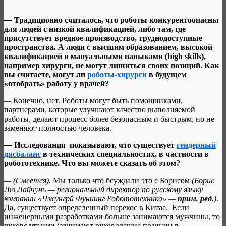
—
Традиционно считалось, что роботы конкурентоопасны
для людей с низкой квалификацией, либо там, где
присутствует вредное производство, труднодоступные
пространства. А люди с высшим образованием, высокой
квалификацией и мануальными навыками (
high
skills
),
например хирурги, не могут лишиться своих позиций. Как
вы считаете, могут ли
роботы-хирурги
в будущем
«отобрать» работу у врачей?
—
Конечно, нет. Роботы могут быть помощниками,
партнерами, которые улучшают качество выполняемой
работы, делают процесс более безопасным и быстрым, но не
заменяют полностью человека.
—
Исследования показывают, что существует
гендерный
дисбаланс
в технических специальностях, в частности в
робототехнике. Что вы можете сказать об этом?
— (Смеется).
Мы только что бсуждали это с Борисом
(Борис
Лю Лайчунь — региональный директор по русскому языку
компании «Чжунгрй Фуниинг Робототехника» —
прим. ред.
)
.
Да, существует определенный перекос в Китае. Если
инженерными разработками больше занимаются мужчины, то
руководят ими (занимают руководящие позиции в