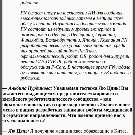
роботов.
FN делает опору на технологии ИИ для создания
высокотехнологичной экосистемы в медицинском
обслуживании. Научно-исследовательская команда
FN состоит из ведущих мировых экспертов и
инженеров из Швеции, Швейцарии, Германии,
Финляндии, Великобритании, Японии, Компания FN
разработала несколько уникальных роботов, среди
них ортопедический робот PinTrace,
офтальмологический робот OR, робот для хирургии
печени CAS-ONE IR, робот комплексного
обслуживания P-Care. В настоящее время FN подала
52 заявки на свои патенты, из которых 23 поданы за
рубежом.
— Альбина Нурдинова:
Уважаемая госпожа Лю Цянь! Вы
являетесь выдающимся представителем мирового и
китайского робототехнического сообщества – как
образовательного, так и производственного. Значительное
место в ваших разработках занимают роботы медицинской
и сервисной направленности. Что именно привело вас в
эту специальность?
— Лю Цянь:
Я получила медицинское образование в Китае,