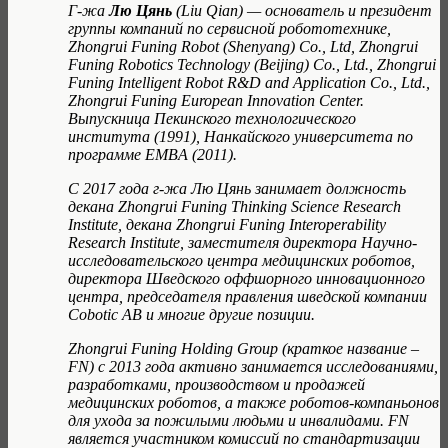
Г-жа
Лю Цянь
(Liu Qian) — основатель и президент
группы компаний по сервисной робототехнике,
Zhongrui Funing Robot (Shenyang) Co., Ltd, Zhongrui
Funing Robotics Technology (Beijing) Co., Ltd., Zhongrui
Funing Intelligent Robot R&D and Application Co., Ltd.,
Zhongrui Funing European Innovation Center.
Выпускница Пекинского технологического
института (1991), Нанкайского университета по
программе EMBA (2011).
С 2017 года г-жа Лю Цянь занимает должность
декана Zhongrui Funing Thinking Science Research
Institute, декана Zhongrui Funing Interoperability
Research Institute, заместителя директора Научно-
исследовательского центра медицинских роботов,
директора Шведского оффшорного инновационного
центра, председателя правления шведской компании
Cobotic AB и многие другие позиции.
Zhongrui Funing Holding Group (краткое название –
FN) с 2013 года активно занимается исследованиями,
разработками, производством и продажей
медицинских роботов, а также роботов-компаньонов
для ухода за пожилыми людьми и инвалидами. FN
является участником комиссий по стандартизации