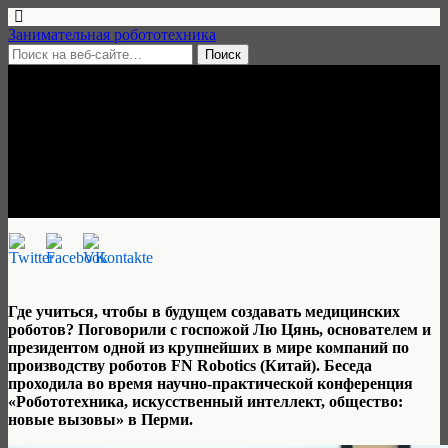
Занимательная робототехника
19 ноября, 2019 • нет комментариев
Лю Цянь: «В России хорошее
техническое образование»
Альбина Нурдинова
Где учиться, чтобы в будущем создавать медицинских
роботов? Поговорили с госпожой Лю Цянь, основателем и
президентом одной из крупнейших в мире компаний по
производству роботов FN Robotics (Китай). Беседа
проходила во время научно-практической конференция
«Робототехника, искусственный интеллект, общество:
новые вызовы» в Перми.