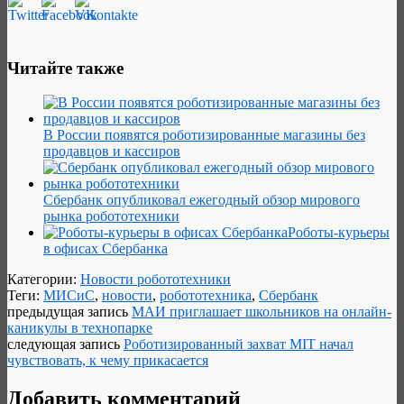
Читайте также
В России появятся роботизированные магазины без
продавцов и кассиров
Сбербанк опубликовал ежегодный обзор мирового
рынка робототехники
Роботы-курьеры
в офисах Сбербанка
Категории:
Новости робототехники
Теги:
МИСиС
,
новости
,
робототехника
,
Сбербанк
предыдущая запись
МАИ приглашает школьников на онлайн-
каникулы в технопарке
следующая запись
Роботизированный захват MIT начал
чувствовать, к чему прикасается
Добавить комментарий