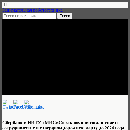
Занимательная робототехника
3 июня, 2020 • нет комментариев
Сбербанк и НИТУ «МИСиС»
открывают образовательные
программы в области
искусственного интеллекта и
робототехники
Занимательная робототехника
Сбербанк и НИТУ «МИСиС» заключили соглашение о
сотрудничестве и утвердили дорожную карту до 2024 года.