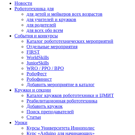
Новости
Робототехника для
для детей и мейкеров всех возрастов
для учителей и кружков
для родителей
для всех обо всем
События и конкурсы
Каталог робототехнических мероприятий
Отдельные мероприятия
FIRST
WorldSkills
JuniorSkills
WRO / РРО / ВРО
РобоФест
Робофинист
Добавить мероприятие в каталог
Кружки и секции
Каталог кружков робототехники и ЦМИТ
Реабилитационная робототехника
Добавить кружок
Поиск преподавателей
Статьи
Уроки
Курсы Университета Иннополис
Курс «Arduino для начинающих»