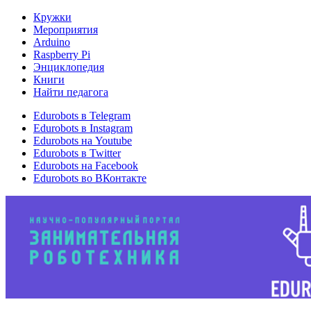
Кружки
Мероприятия
Arduino
Raspberry Pi
Энциклопедия
Книги
Найти педагога
Edurobots в Telegram
Edurobots в Instagram
Edurobots на Youtube
Edurobots в Twitter
Edurobots на Facebook
Edurobots во ВКонтакте