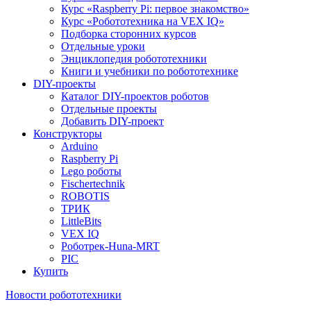
Курс «Raspberry Pi: первое знакомство»
Курс «Робототехника на VEX IQ»
Подборка сторонних курсов
Отдельные уроки
Энциклопедия робототехники
Книги и учебники по робототехнике
DIY-проекты
Каталог DIY-проектов роботов
Отдельные проекты
Добавить DIY-проект
Конструкторы
Arduino
Raspberry Pi
Lego роботы
Fischertechnik
ROBOTIS
ТРИК
LittleBits
VEX IQ
Роботрек-Huna-MRT
PIC
Купить
Новости робототехники