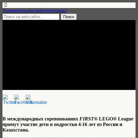
Занимательная робототехника
6 августа, 2020 • нет комментариев
Открылся соревновательный
сезон LEGO® Education
FIRST® LEGO® League
2020/2021
Занимательная робототехника
В международных соревнованиях
FIRST
® LEGO® League
примут участие дети и подростки 4-16 лет из России и
Казахстана.