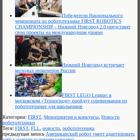
Победители Национального
чемпионата по робототехнике FIRST ROBOTICS
CHAMPIONSHIP – Нижний Новгород 2.0 представят
свои проекты на международном уровне
Нижний Новгород встречает
молодых инженеров России
FIRST LEGO League: в
московском «Технограде» пройдут соревнования по
робототехнике для школьников
Категории:
FIRST
,
Мероприятия и конкурсы
,
Новости
робототехники
Теги:
FIRST
,
FLL
,
новости
,
робототехника
предыдущая запись
Американский робот умеет адаптировать
себя к разным условиям (+видео)