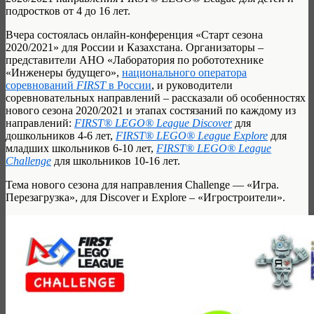
подростков от 4 до 16 лет.
Вчера состоялась онлайн-конференция «Старт сезона
2020/2021» для России и Казахстана. Организаторы –
представители АНО «Лаборатория по робототехнике
«Инженеры будущего»,
национального оператора
соревнований
FIRST
в России
, и руководители
соревновательных направлений – рассказали об особенностях
нового сезона 2020/2021 и этапах состязаний по каждому из
направлений:
FIRST® LEGO® League Discover
для
дошкольников 4-6 лет,
FIRST® LEGO® League Explore
для
младших школьников 6-10 лет,
FIRST® LEGO® League
Challenge
для школьников 10-16 лет.
Тема нового сезона для направления Challenge — «Игра.
Перезагрузка», для Discover и Explore – «Игростроители».