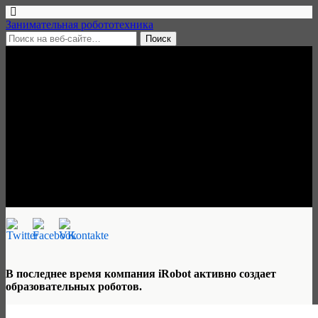
Занимательная робототехника
4 августа, 2020 • нет комментариев
Новый образовательный
продукт iRobot делает
обучение программирование
более доступным
Алик Михайлов
В последнее время компания iRobot активно создает
образовательных роботов.