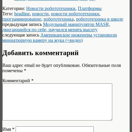
Категории:
Новости робототехники
,
Платформы
Теги:
headline
,
новости
,
новости робототехники
,
программирование
,
робототехника
,
робототехника в школе
предыдущая запись
Модульный манипулятор MASR,
двигающийся по себе, научился менять высоту
следующая запись
Американские инженеры установили
миниатюрную камеру на жука (+видео)
Добавить комментарий
Ваш адрес email не будет опубликован.
Обязательные поля
помечены
*
Комментарий
*
Имя
*