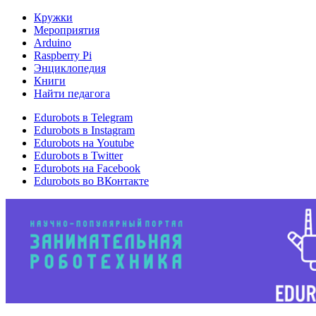
Кружки
Мероприятия
Arduino
Raspberry Pi
Энциклопедия
Книги
Найти педагога
Edurobots в Telegram
Edurobots в Instagram
Edurobots на Youtube
Edurobots в Twitter
Edurobots на Facebook
Edurobots во ВКонтакте