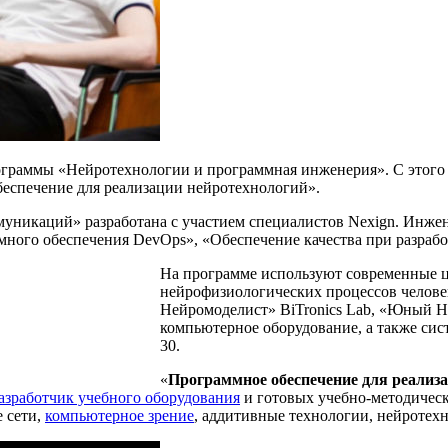
ограммы «Нейротехнологии и программная инженерия». С этого
еспечение для реализации нейротехнологий».
уникаций» разработана с участием специалистов Nexign. Инжен
ного обеспечения DevOps», «Обеспечение качества при разрабо
На программе используют современные ц
нейрофизиологических процессов челове
Нейромоделист» BiTronics Lab, «Юный Н
компьютерное оборудование, а также си
30.
«
Программное обеспечение для реализ
азработчик учебного оборудования
и готовых учебно-методическ
 сети,
компьютерное зрение
, аддитивные технологии, нейротех