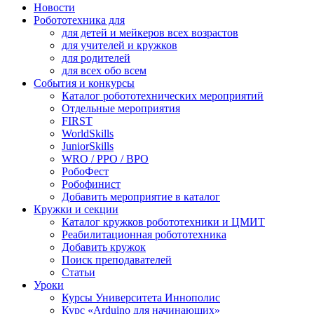
Новости
Робототехника для
для детей и мейкеров всех возрастов
для учителей и кружков
для родителей
для всех обо всем
События и конкурсы
Каталог робототехнических мероприятий
Отдельные мероприятия
FIRST
WorldSkills
JuniorSkills
WRO / РРО / ВРО
РобоФест
Робофинист
Добавить мероприятие в каталог
Кружки и секции
Каталог кружков робототехники и ЦМИТ
Реабилитационная робототехника
Добавить кружок
Поиск преподавателей
Статьи
Уроки
Курсы Университета Иннополис
Курс «Arduino для начинающих»