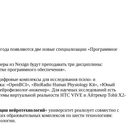
 года появляются две новые специализации «Программное
еры из Nexign будут преподавать три дисциплины:
тке программного обеспечения».
ифровые комплексы для исследования психо- и
ка: «OpenBCI», «BioRadio Human Physiology Kit», «Юный
ейрофизиолог-инженер». Для научных исследований есть
стемы виртуальной реальности HTC VIVE и Айтрекер Tobii X2-
ации нейротехнологий
» университет реализует совместно с
их образовательных комплексов по шести технологиям:
нологии.