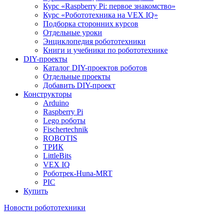
Курс «Raspberry Pi: первое знакомство»
Курс «Робототехника на VEX IQ»
Подборка сторонних курсов
Отдельные уроки
Энциклопедия робототехники
Книги и учебники по робототехнике
DIY-проекты
Каталог DIY-проектов роботов
Отдельные проекты
Добавить DIY-проект
Конструкторы
Arduino
Raspberry Pi
Lego роботы
Fischertechnik
ROBOTIS
ТРИК
LittleBits
VEX IQ
Роботрек-Huna-MRT
PIC
Купить
Новости робототехники