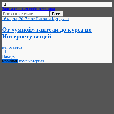
Занимательная робототехника
16 марта, 2017 • от Николай Кутрухин
От «умной» гантели до курса по
Интернету вещей
нет ответов
Наверх
мобильн.
компьютерная