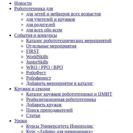
Новости
Робототехника для
для детей и мейкеров всех возрастов
для учителей и кружков
для родителей
для всех обо всем
События и конкурсы
Каталог робототехнических мероприятий
Отдельные мероприятия
FIRST
WorldSkills
JuniorSkills
WRO / РРО / ВРО
РобоФест
Робофинист
Добавить мероприятие в каталог
Кружки и секции
Каталог кружков робототехники и ЦМИТ
Реабилитационная робототехника
Добавить кружок
Поиск преподавателей
Статьи
Уроки
Курсы Университета Иннополис
Курс «Arduino для начинающих»