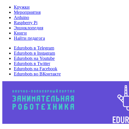
Кружки
Мероприятия
Arduino
Raspberry Pi
Энциклопедия
Книги
Найти педагога
Edurobots в Telegram
Edurobots в Instagram
Edurobots на Youtube
Edurobots в Twitter
Edurobots на Facebook
Edurobots во ВКонтакте