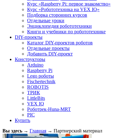
Курс «Raspberry Pi: первое знакомство»
Курс «Робототехника на VEX IQ»
Подборка сторонних курсов
Отдельные уроки
Энциклопедия робототехники
Книги и учебники по робототехнике
DIY-проекты
Каталог DIY-проектов роботов
Отдельные проекты
Добавить DIY-проект
Конструкторы
Arduino
Raspberry Pi
Lego роботы
Fischertechnik
ROBOTIS
ТРИК
LittleBits
VEX IQ
Роботрек-Huna-MRT
PIC
Купить
Вы здесь
→
Главная
→
Партнерский материал