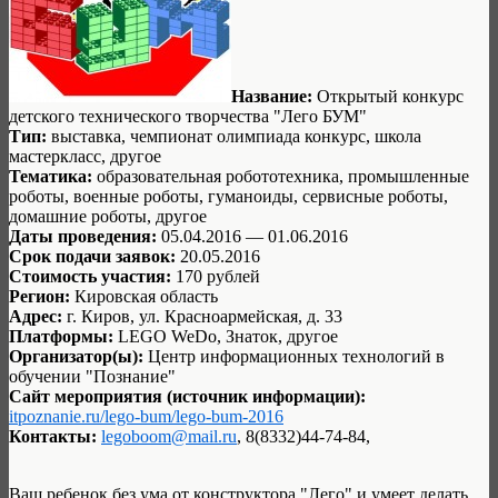
Название:
Открытый конкурс
детского технического творчества "Лего БУМ"
Тип:
выставка, чемпионат олимпиада конкурс, школа
мастеркласс, другое
Тематика:
образовательная робототехника, промышленные
роботы, военные роботы, гуманоиды, сервисные роботы,
домашние роботы, другое
Даты проведения:
05.04.2016 — 01.06.2016
Срок подачи заявок:
20.05.2016
Стоимость участия:
170 рублей
Регион:
Кировская область
Адрес:
г. Киров, ул. Красноармейская, д. 33
Платформы:
LEGO WeDo, Знаток, другое
Организатор(ы):
Центр информационных технологий в
обучении "Познание"
Сайт мероприятия (источник информации):
itpoznanie.ru/lego-bum/lego-bum-2016
Контакты:
legoboom@mail.ru
, 8(8332)44-74-84,
Ваш ребенок без ума от конструктора "Лего" и умеет делать