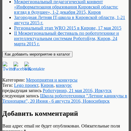
Межрегиональный педагогический конвент
«Информатизация образования Кировской области:
взгляд в будущее», 1-2 декабря 2015, Киров
Загородная Летняя IT-школа в Кировской области, 1-21
августа 2015 г.
Региональный этап WRO 2015 в Кирове, 17 мая 2015
II Межрегиональный фестиваль по робототехнике и
интеллектуальным системам РоботоБум, Киров, 24
марта 2015 г.
Категории:
Мероприятия и конкурсы
Теги:
Lego проект
,
Киров
,
конкурс
предыдущая запись
Роботурнир, 21 мая 2016, Иркутск
следующая запись
Школа робототехники "Летние каникулы в
Технопарке", 20 Июня - 6 августа 2016, Новосибирск
Добавить комментарий
Ваш адрес email не будет опубликован.
Обязательные поля