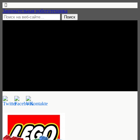
Занимательная робототехника
5 мая, 2016 • нет комментариев
Открытый конкурс детского
технического творчества
«Лего БУМ», 5 апреля — 1
июня 2016, Киров
Занимательная робототехника