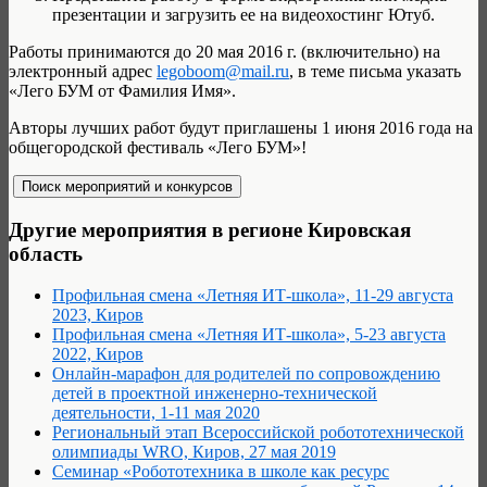
презентации и загрузить ее на видеохостинг Ютуб.
Работы принимаются до 20 мая 2016 г. (включительно) на
электронный адрес
legoboom@mail.ru
, в теме письма указать
«Лего БУМ от Фамилия Имя».
Авторы лучших работ будут приглашены 1 июня 2016 года на
общегородской фестиваль «Лего БУМ»!
Другие мероприятия в регионе Кировская
область
Профильная смена «Летняя ИТ-школа», 11-29 августа
2023, Киров
Профильная смена «Летняя ИТ-школа», 5-23 августа
2022, Киров
Онлайн-марафон для родителей по сопровождению
детей в проектной инженерно-технической
деятельности, 1-11 мая 2020
Региональный этап Всероссийской робототехнической
олимпиады WRO, Киров, 27 мая 2019
Семинар «Робототехника в школе как ресурс