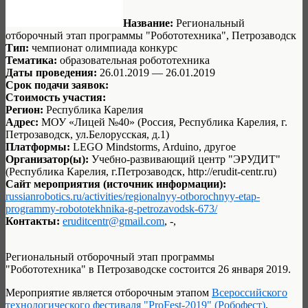
Название:
Региональный
отборочный этап программы "Робототехника", Петрозаводск
Тип:
чемпионат олимпиада конкурс
Тематика:
образовательная робототехника
Даты проведения:
26.01.2019 — 26.01.2019
Срок подачи заявок:
Стоимость участия:
Регион:
Республика Карелия
Адрес:
МОУ «Лицей №40» (Россия, Республика Карелия, г.
Петрозаводск, ул.Белорусская, д.1)
Платформы:
LEGO Mindstorms, Arduino, другое
Организатор(ы):
Учебно-развивающий центр "ЭРУДИТ"
(Республика Карелия, г.Петрозаводск, http://erudit-centr.ru)
Сайт мероприятия (источник информации):
russianrobotics.ru/activities/regionalnyy-otborochnyy-etap-
programmy-robototekhnika-g-petrozavodsk-673/
Контакты:
eruditcentr@gmail.com
, -,
Региональный отборочный этап программы
"Робототехника" в Петрозаводске состоится 26 января 2019.
Мероприятие является отборочным этапом
Всероссийского
технологического фестиваля "ProFest-2019" (Робофест)
.