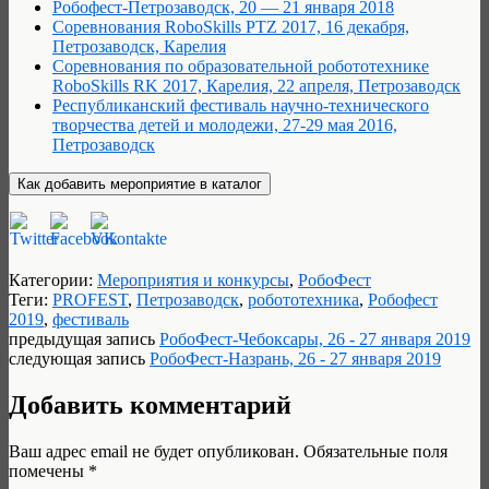
Робофест-Петрозаводск, 20 — 21 января 2018
Соревнования RoboSkills PTZ 2017, 16 декабря,
Петрозаводск, Карелия
Cоревнования по образовательной робототехнике
RoboSkills RK 2017, Карелия, 22 апреля, Петрозаводск
Республиканский фестиваль научно-технического
творчества детей и молодежи, 27-29 мая 2016,
Петрозаводск
Категории:
Мероприятия и конкурсы
,
РобоФест
Теги:
PROFEST
,
Петрозаводск
,
робототехника
,
Робофест
2019
,
фестиваль
предыдущая запись
РобоФест-Чебоксары, 26 - 27 января 2019
следующая запись
РобоФест-Назрань, 26 - 27 января 2019
Добавить комментарий
Ваш адрес email не будет опубликован.
Обязательные поля
помечены
*