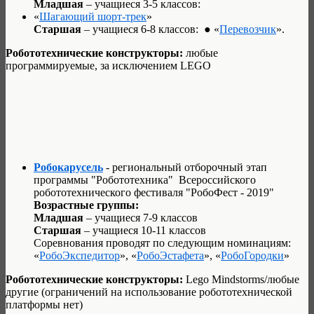
Младшая
– учащиеся 3-5 классов:
«
Шагающий шорт-трек
»
Старшая
– учащиеся 6-8 классов: ● «
Перевозчик
».
Робототехнические конструкторы:
любые
программируемые, за исключением LEGO
Робокарусель
- региональный отборочный этап
программы "Робототехника" Всероссийского
робототехнического фестиваля "РобоФест - 2019"
Возрастные группы:
Младшая
– учащиеся 7-9 классов
Старшая
– учащиеся 10-11 классов
Соревнования проводят по следующим номинациям:
«
РобоЭкспедитор
», «
РобоЭстафета
», «
РобоГородки
»
Робототехнические конструкторы:
Lego Mindstorms/любые
другие (ограничений на использование робототехнической
платформы нет)