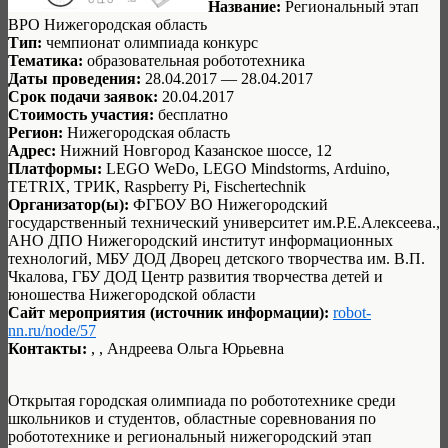
Название:
Региональный этап
ВРО Нижегородская область
Тип:
чемпионат олимпиада конкурс
Тематика:
образовательная робототехника
Даты проведения:
28.04.2017 — 28.04.2017
Срок подачи заявок:
20.04.2017
Стоимость участия:
бесплатно
Регион:
Нижегородская область
Адрес:
Нижний Новгород Казанское шоссе, 12
Платформы:
LEGO WeDo, LEGO Mindstorms, Arduino,
TETRIX, ТРИК, Raspberry Pi, Fischertechnik
Организатор(ы):
ФГБОУ ВО Нижегородский
государственный технический университет им.Р.Е.Алексеева.,
АНО ДПО Нижегородский институт информационных
технологий, МБУ ДОД Дворец детского творчества им. В.П.
Чкалова, ГБУ ДОД Центр развития творчества детей и
юношества Нижегородской области
Сайт мероприятия (источник информации):
robot-
nn.ru/node/57
Контакты:
, , Андреева Ольга Юрьевна
Открытая городская олимпиада по робототехнике среди
школьников и студентов, областные соревнования по
робототехнике и региональный нижегородский этап