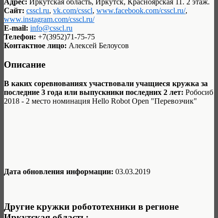
Адрес:
Иркутская область, Иркутск, Красноярская 11. 2 этаж.
Сайт:
csscl.ru
,
vk.com/csscl
,
www.facebook.com/csscl.ru/
,
www.instagram.com/csscl.ru/
E-mail:
info@csscl.ru
Телефон:
+7(3952)71-75-75
Контактное лицо:
Алексей Белоусов
Описание
В каких соревнованиях участвовали учащиеся кружка за
последние 3 года или выпускники последних 2 лет:
Робосиб
2018 - 2 место номинация Hello Robot Open "Перевозчик"
Дата обновления информации:
03.03.2019
Другие кружки робототехники в регионе
Иркутская область: