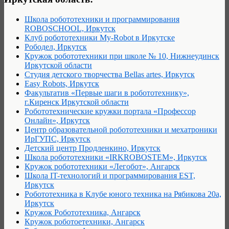
Школа робототехники и программирования
ROBOSCHOOL, Иркутск
Клуб робототехники My-Robot в Иркутске
Рободел, Иркутск
Кружок робототехники при школе № 10, Нижнеудинск
Иркутской области
Студия детского творчества Bellas artes, Иркутск
Easy Robots, Иркутск
Факультатив «Первые шаги в робототехнику»,
г.Киренск Иркутской области
Робототехнические кружки портала «Профессор
Онлайн», Иркутск
Центр образовательной робототехники и мехатроники
ИрГУПС, Иркутск
Детский центр Продленкино, Иркутск
Школа робототехники «IRKROBOSTEM», Иркутск
Кружок робототехники «Легобот», Ангарск
Школа IT-технологий и программирования EST,
Иркутск
Робототехника в Клубе юного техника на Рябикова 20а,
Иркутск
Кружок Робототехника, Ангарск
Кружок роботоетехники, Ангарск