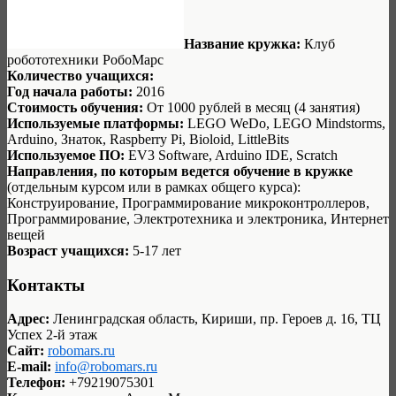
Название кружка:
Клуб
робототехники РобоМарс
Количество учащихся:
Год начала работы:
2016
Стоимость обучения:
От 1000 рублей в месяц (4 занятия)
Используемые платформы:
LEGO WeDo, LEGO Mindstorms,
Arduino, Знаток, Raspberry Pi, Bioloid, LittleBits
Используемое ПО:
EV3 Software, Arduino IDE, Scratch
Направления, по которым ведется обучение в кружке
(отдельным курсом или в рамках общего курса):
Конструирование, Программирование микроконтроллеров,
Программирование, Электротехника и электроника, Интернет
вещей
Возраст учащихся:
5-17 лет
Контакты
Адрес:
Ленинградская область, Кириши, пр. Героев д. 16, ТЦ
Успех 2-й этаж
Сайт:
robomars.ru
E-mail:
info@robomars.ru
Телефон:
+79219075301