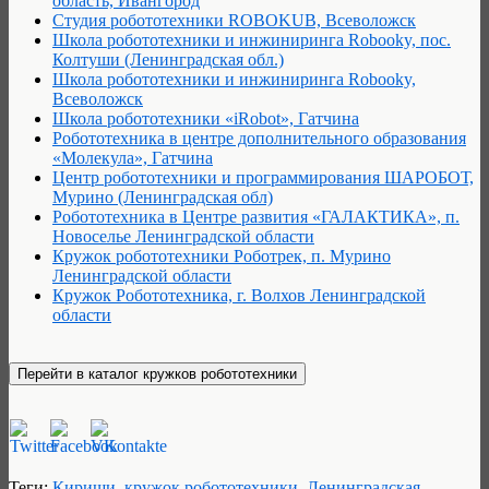
область, Ивангород
Студия робототехники ROBOKUB, Всеволожск
Школа робототехники и инжиниринга Robooky, пос.
Колтуши (Ленинградская обл.)
Школа робототехники и инжиниринга Robooky,
Всеволожск
Школа робототехники «iRobot», Гатчина
Робототехника в центре дополнительного образования
«Молекула», Гатчина
Центр робототехники и программирования ШАРОБОТ,
Мурино (Ленинградская обл)
Робототехника в Центре развития «ГАЛАКТИКА», п.
Новоселье Ленинградской области
Кружок робототехники Роботрек, п. Мурино
Ленинградской области
Кружок Робототехника, г. Волхов Ленинградской
области
Теги:
Кириши
,
кружок робототехники
,
Ленинградская