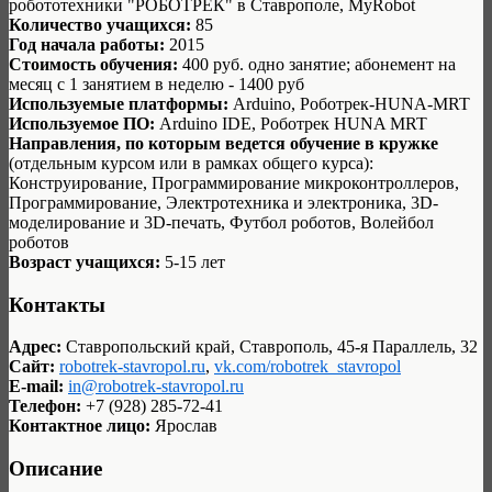
робототехники "РОБОТРЕК" в Ставрополе, MyRobot
Количество учащихся:
85
Год начала работы:
2015
Стоимость обучения:
400 руб. одно занятие; абонемент на
месяц с 1 занятием в неделю - 1400 руб
Используемые платформы:
Arduino, Роботрек-HUNA-MRT
Используемое ПО:
Arduino IDE, Роботрек HUNA MRT
Направления, по которым ведется обучение в кружке
(отдельным курсом или в рамках общего курса):
Конструирование, Программирование микроконтроллеров,
Программирование, Электротехника и электроника, 3D-
моделирование и 3D-печать, Футбол роботов, Волейбол
роботов
Возраст учащихся:
5-15 лет
Контакты
Адрес:
Ставропольский край, Ставрополь, 45-я Параллель, 32
Сайт:
robotrek-stavropol.ru
,
vk.com/robotrek_stavropol
E-mail:
in@robotrek-stavropol.ru
Телефон:
+7 (928) 285-72-41
Контактное лицо:
Ярослав
Описание