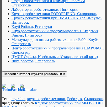
Студия робототехники и анимации РоботУм,
Ставрополь
Лаборатория робототехники, Пятигорск
Кружок робототехники РОБОFRIEND, Ставрополь
Кружок робототехники при ЦМИТ «HI-Теch Импульс»,
Пятигорск
Клуб Робики, Ессентуки
Клуб робототехники и программирования Академия
Гениев, Пятигорск
Международная школа робототехники «Роббо Клуб»,
Ставрополь
Центр робототехники и программирования ШАРОБОТ,
Светлоград
ЦМИТ Орбита, Изобильный (Ставропольский край)
Лига роботов, Ставрополь
Теги:
my-robot
,
кружок робототехники
,
Роботрек
,
Ставрополь
предыдущая запись
Кружок робототехники при МБОУ СОШ