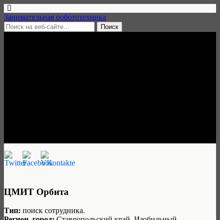
Занимательная робототехника
8 июля, 2019 • нет комментариев
Преподаватель
робототехники в г.
Изобильном,
Ставропольский край
Занимательная робототехника
ЦМИТ Орбита
Тип:
поиск сотрудника.
Регион, город:
Ставропольский край, Изобильный.