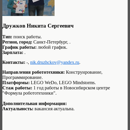
Дружков Никита Сергеевич
Тип:
поиск работы.
Регион, город:
Санкт-Петербург, .
График работы:
любой график.
Зарплата:
.
Контакты:
-,
nik.druzhckov@yandex.ru
.
Направления робототехники:
Конструирование,
Программирование.
Платформы:
LEGO WeDo, LEGO Mindstorms.
Стаж работы:
1 год работы в Новосибирском центре
"Формула робототехники".
Дополнительная информация:
Актуальность:
вакансия актуальна.