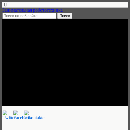
Занимательная робототехника
21 февраля, 2019 • нет комментариев
Работа на лето!
Руководитель кружка/
преподаватель
программирования в
загородном лагере,
Московская область
Занимательная робототехника