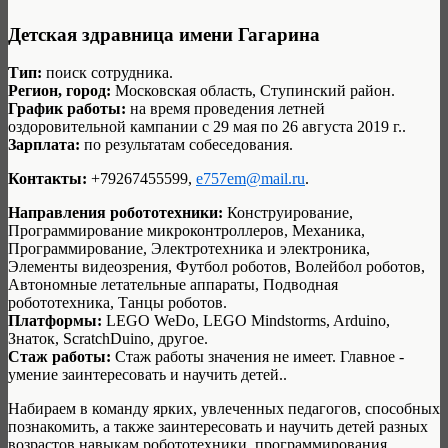
Детская здравница имени Гагарина
Тип:
поиск сотрудника.
Регион, город:
Московская область, Ступинский район.
График работы:
на время проведения летней
оздоровительной кампании с 29 мая по 26 августа 2019 г..
Зарплата:
по результатам собеседования.
Контакты:
+79267455599,
e757em@mail.ru
.
Направления робототехники:
Конструирование,
Программирование микроконтроллеров, Механика,
Программирование, Электротехника и электроника,
Элементы видеозрения, Футбол роботов, Волейбол роботов,
Автономные летательные аппараты, Подводная
робототехника, Танцы роботов.
Платформы:
LEGO WeDo, LEGO Mindstorms, Arduino,
Знаток, ScratchDuino, другое.
Стаж работы:
Стаж работы значения не имеет. Главное -
умение заинтересовать и научить детей..
Набираем в команду ярких, увлеченных педагогов, способных
познакомить, а также заинтересовать и научить детей разных
возрастов навыкам робототехники, программирования,