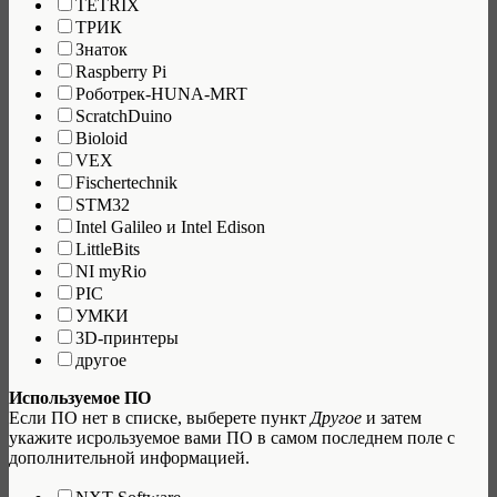
TETRIX
ТРИК
Знаток
Raspberry Pi
Роботрек-HUNA-MRT
ScratchDuino
Bioloid
VEX
Fischertechnik
STM32
Intel Galileo и Intel Edison
LittleBits
NI myRio
PIC
УМКИ
3D-принтеры
другое
Используемое ПО
Если ПО нет в списке, выберете пункт
Другое
и затем
укажите исрользуемое вами ПО в самом последнем поле с
дополнительной информацией.