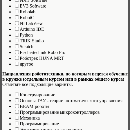
NXT Software
EV3 Software
Robolab
RobotC
NI LabView
Arduino IDE
Python
TRIK Studio
Scratch
Fischertechnik Robo Pro
Роботрек HUNA MRT
другое
Направления робототехники, по которым ведется обучение
в кружке (отдельным курсом или в рамках общего курса)
Отметьте все подходящие варинты.
Конструирование
Основы ТАУ - теории автоматического управления
BEAM-роботы
Программирование микроконтроллеров
Механика
Программирование
Электротехника и электроника