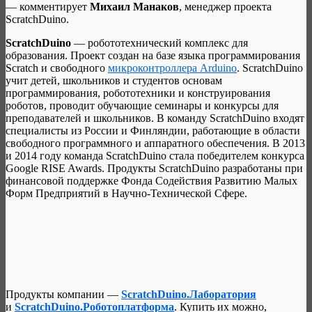
— комментирует
Михаил Манаков
, менеджер проекта
ScratchDuino.
ScratchDuino
— робототехнический комплекс для
образования. Проект создан на базе языка программирования
Scratch и свободного
микроконтроллера Arduino
. ScratchDuino
учит детей, школьников и студентов основам
программирования, робототехники и конструирования
роботов, проводит обучающие семинары и конкурсы для
преподавателей и школьников. В команду ScratchDuino входят
специалисты из России и Финляндии, работающие в области
свободного программного и аппаратного обеспечения. В 2013
и 2014 году команда ScratchDuino стала победителем конкурса
Google RISE Awards. Продукты ScratchDuino разработаны при
финансовой поддержке Фонда Содействия Развитию Малых
Форм Предприятий в Научно-Технической Сфере.
Продукты компании —
ScratchDuino.Лаборатория
и
ScratchDuino.Роботоплатформа
. Купить их можно,