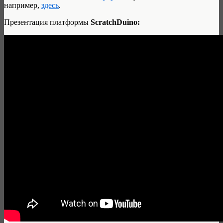
например,
здесь
.
Презентация платформы
ScratchDuino: