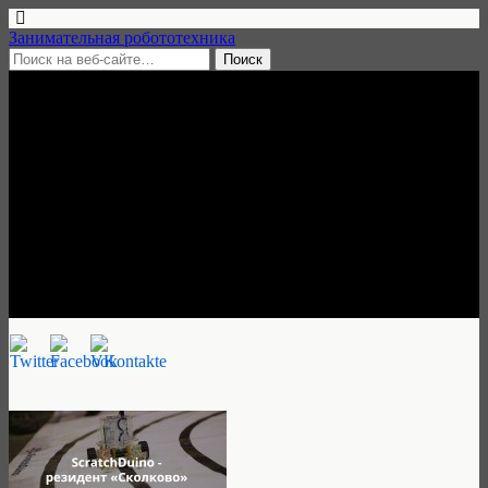
Занимательная робототехника
24 декабря, 2015 • 1 комментарий
Образовательная
робототехника ScratchDuino
стала резидентом
«Сколково»
Занимательная робототехника