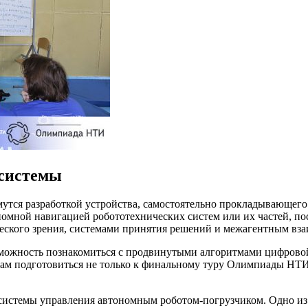
 системы
ймутся разработкой устройства, самостоятельно прокладывающе
тономной навигацией робототехнических систем или их частей, 
еского зрения, системами принятия решений и межагентным вз
зможность познакомиться с продвинутыми алгоритмами цифровой
кам подготовиться не только к финальному туру Олимпиады НТИ
па системы управления автономным роботом-погрузчиком. Одно и