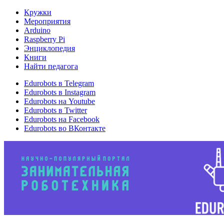
Кружки
Мероприятия
Arduino
Raspberry Pi
Энциклопедия
Книги
Найти педагога
Edurobots в Telegram
Edurobots в Instagram
Edurobots на Youtube
Edurobots в Twitter
Edurobots на Facebook
Edurobots во ВКонтакте