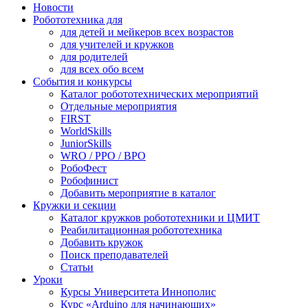
Новости
Робототехника для
для детей и мейкеров всех возрастов
для учителей и кружков
для родителей
для всех обо всем
События и конкурсы
Каталог робототехнических мероприятий
Отдельные мероприятия
FIRST
WorldSkills
JuniorSkills
WRO / РРО / ВРО
РобоФест
Робофинист
Добавить мероприятие в каталог
Кружки и секции
Каталог кружков робототехники и ЦМИТ
Реабилитационная робототехника
Добавить кружок
Поиск преподавателей
Статьи
Уроки
Курсы Университета Иннополис
Курс «Arduino для начинающих»