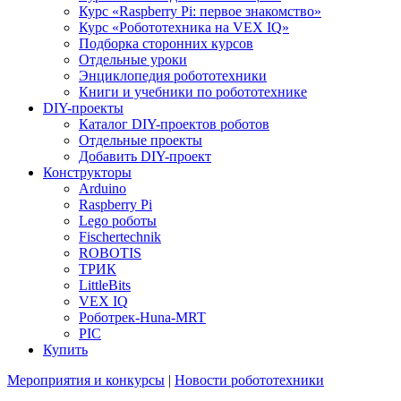
Курс «Raspberry Pi: первое знакомство»
Курс «Робототехника на VEX IQ»
Подборка сторонних курсов
Отдельные уроки
Энциклопедия робототехники
Книги и учебники по робототехнике
DIY-проекты
Каталог DIY-проектов роботов
Отдельные проекты
Добавить DIY-проект
Конструкторы
Arduino
Raspberry Pi
Lego роботы
Fischertechnik
ROBOTIS
ТРИК
LittleBits
VEX IQ
Роботрек-Huna-MRT
PIC
Купить
Мероприятия и конкурсы
|
Новости робототехники