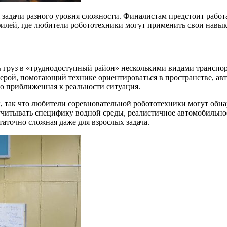
я задачи разного уровня сложности. Финалистам предстоит рабо
илей, где любители робототехники могут применить свои навык
 груз в «труднодоступный район» несколькими видами транспор
рой, помогающий технике ориентироваться в пространстве, авто
о приближенная к реальности ситуация.
, так что любители соревновательной робототехники могут обн
читывать специфику водной среды, реалистичное автомобильное
аточно сложная даже для взрослых задача.