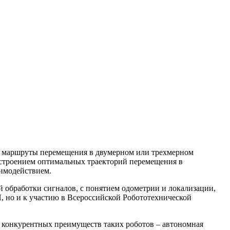
го маршруты перемещения в двумерном или трехмерном
построением оптимальных траекторий перемещения в
аимодействием.
 обработки сигналов, с понятием одометрии и локализации,
, но и к участию в Всероссийской Робототехнической
з конкурентных преимуществ таких роботов – автономная