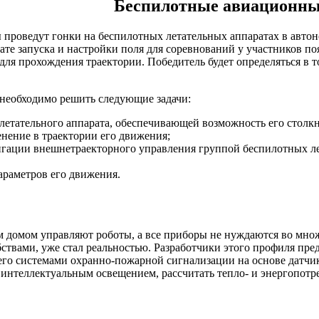
Беспилотные авиационны
проведут гонки на беспилотных летательных аппаратах в автон
ате запуска и настройки поля для соревнований у участников по
я прохождения траектории. Победитель будет определяться в т
 необходимо решить следующие задачи:
 летательного аппарата, обеспечивающей возможность его сто
нение в траектории его движения;
вигации внешнетраекторного управления группой беспилотных 
араметров его движения.
ом домом управляют роботы, а все приборы не нуждаются во мно
ствами, уже стал реальностью. Разработчики этого профиля пре
его системами охранно-пожарной сигнализации на основе датчик
интеллектуальным освещением, рассчитать тепло- и энергопотр