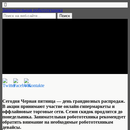
Занимательная робототехника
25 ноября, 2016 • нет комментариев
Черная пятница и
киберпонедельник для
робототехника
Алик Михайлов
Сегодня Черная пятница — день грандиозных распродаж.
В акции принимают участие онлайн-гипермаркеты и
оффлайновые торговые сети. Сезон скидок продлится до
понедельника. Занимательная робототехника рекомендует
обратить внимание на необходимые робототехникам
девайсы.