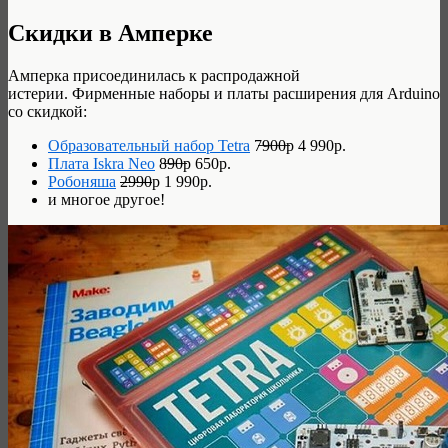
Скидки в Амперке
Амперка присоединилась к распродажной
истерии. Фирменные наборы и платы расширения для Arduino
со скидкой:
Образовательный набор Tetra
7̶9̶0̶0̶р 4 990р.
Плата Iskra Neo
8̶9̶0̶р 650р.
Робоняша
2990
р 1 990р.
и многое другое!