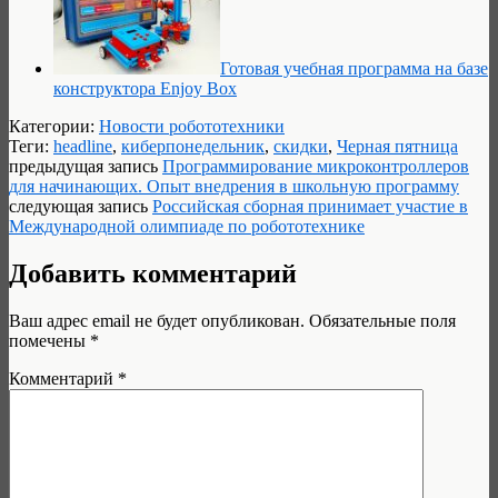
Готовая учебная программа на базе
конструктора Enjoy Box
Категории:
Новости робототехники
Теги:
headline
,
киберпонедельник
,
скидки
,
Черная пятница
предыдущая запись
Программирование микроконтроллеров
для начинающих. Опыт внедрения в школьную программу
следующая запись
Российская сборная принимает участие в
Международной олимпиаде по робототехнике
Добавить комментарий
Ваш адрес email не будет опубликован.
Обязательные поля
помечены
*
Комментарий
*