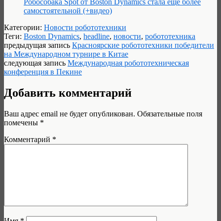
Робособака Spot от Boston Dynamics стала еще более
самостоятельной (+видео)
Категории:
Новости робототехники
Теги:
Boston Dynamics
,
headline
,
новости
,
робототехника
предыдущая запись
Красноярские робототехники победители
на Международном турнире в Китае
следующая запись
Международная робототехническая
конференция в Пекине
Добавить комментарий
Ваш адрес email не будет опубликован.
Обязательные поля
помечены
*
Комментарий
*
Имя
*