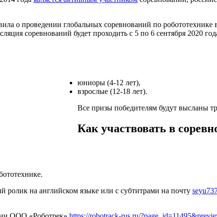
ла о проведении глобальных соревнований по робототехнике в 
сляция соревнований будет проходить с 5 по 6 сентября 2020 го
юниоры (4-12 лет),
взрослые (12-18 лет).
Все призы победителям будут высланы т
Как участвовать в соревн
бототехнике.
тый ролик на английском языке или с субтитрами на почту
seyu73
нии ООО «Роботрек»
https://robotrack-rus.ru/?page_id=11495&previ