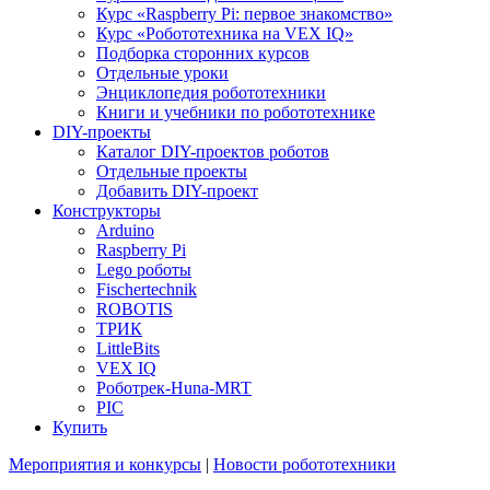
Курс «Raspberry Pi: первое знакомство»
Курс «Робототехника на VEX IQ»
Подборка сторонних курсов
Отдельные уроки
Энциклопедия робототехники
Книги и учебники по робототехнике
DIY-проекты
Каталог DIY-проектов роботов
Отдельные проекты
Добавить DIY-проект
Конструкторы
Arduino
Raspberry Pi
Lego роботы
Fischertechnik
ROBOTIS
ТРИК
LittleBits
VEX IQ
Роботрек-Huna-MRT
PIC
Купить
Мероприятия и конкурсы
|
Новости робототехники