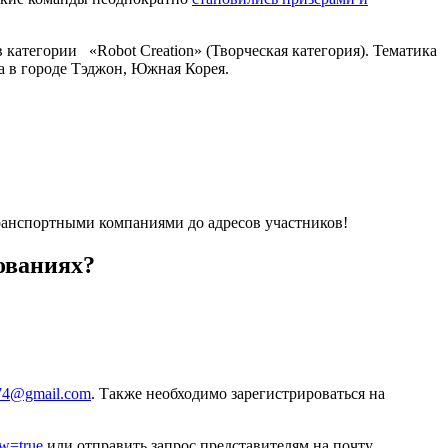
категории «Robot Creation» (Творческая категория). Тематика
да в городе Тэджон, Южная Корея.
ранспортными компаниями до адресов участников!
ованиях?
74@gmail.com
. Также необходимо зарегистрироваться на
ew=true
или отправить запрос представителям на почту