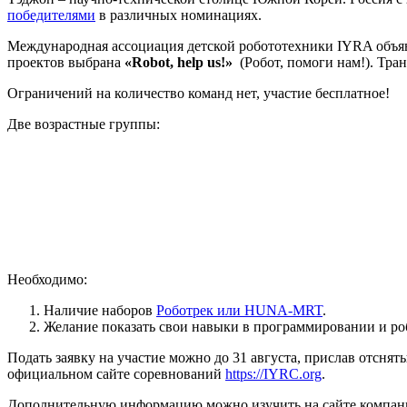
победителями
в различных номинациях.
Международная ассоциация детской робототехники IYRA объяви
проектов выбрана
«Robot, help us!»
(Робот, помоги нам!). Тран
Ограничений на количество команд нет, участие бесплатное!
Две возрастные группы:
Необходимо:
Наличие наборов
Роботрек или HUNA-MRT
.
Желание показать свои навыки в программировании и ро
Подать заявку на участие можно до 31 августа, прислав отсня
официальном сайте соревнований
https://IYRC.org
.
Дополнительную информацию можно изучить на сайте компа