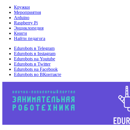
Кружки
Мероприятия
Arduino
Raspberry Pi
Энциклопедия
Книги
Найти педагога
Edurobots в Telegram
Edurobots в Instagram
Edurobots на Youtube
Edurobots в Twitter
Edurobots на Facebook
Edurobots во ВКонтакте