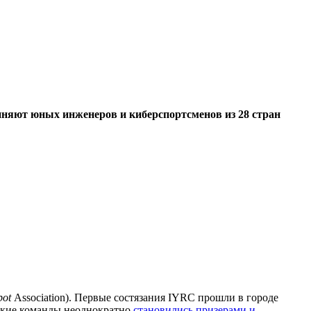
диняют юных инженеров и киберспортсменов из 28 стран
bot
Association). Первые состязания IYRC прошли в городе
ские команды неоднократно
становились призерами и