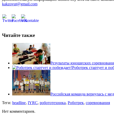
kakzovut@gmail.com
Читайте также
Результаты юношеских соревновани
Роботрек стартует и по
Российская команда вернулась с ме
Теги:
headline
,
IYRC
,
робототехника
,
Роботрек
,
соревнования
Нет комментариев.