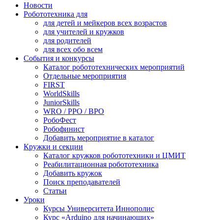
Новости
Робототехника для
для детей и мейкеров всех возрастов
для учителей и кружков
для родителей
для всех обо всем
События и конкурсы
Каталог робототехнических мероприятий
Отдельные мероприятия
FIRST
WorldSkills
JuniorSkills
WRO / РРО / ВРО
РобоФест
Робофинист
Добавить мероприятие в каталог
Кружки и секции
Каталог кружков робототехники и ЦМИТ
Реабилитационная робототехника
Добавить кружок
Поиск преподавателей
Статьи
Уроки
Курсы Университета Иннополис
Курс «Arduino для начинающих»