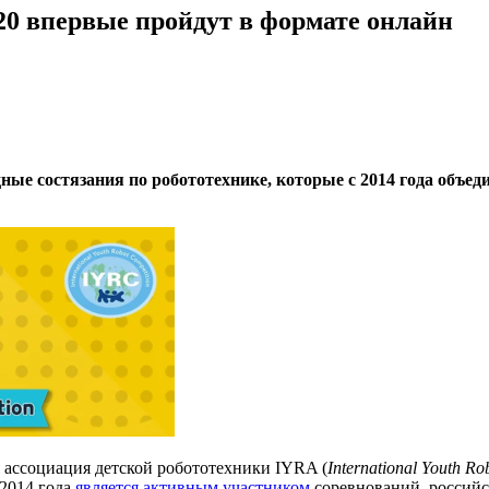
0 впервые пройдут в формате онлайн
ные состязания по робототехнике, которые с 2014 года объе
ассоциация детской робототехники IYRA (
International Youth Ro
 2014 года
является активным участником
соревнований, россий