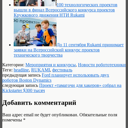
100 технологических проектов
вышли в финал Всероссийского конкурса проектов
Кружкового движения НТИ Rukami
До 11 сентября Rukami принимает
заявки на Всероссийский конкурс проектов
технического творчества
Категории:
Мероприятия и конкурсы
,
Новости робототехники
Теги:
headline
,
RUKAMI
,
фестиваль
предыдущая запись
Ford планирует использовать двух
роботов Boston Dynamics
следующая запись
Проект «тамагочи для хакеров» собрал на
Kickstarter $300 тысяч
Добавить комментарий
Ваш адрес email не будет опубликован.
Обязательные поля
помечены
*