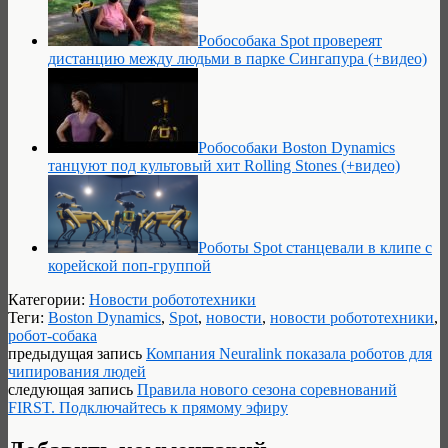
Робособака Spot провереят
дистанцию между людьми в парке Сингапура (+видео)
Робособаки Boston Dynamics
танцуют под культовый хит Rolling Stones (+видео)
Роботы Spot станцевали в клипе с
корейской поп-группой
Категории:
Новости робототехники
Теги:
Boston Dynamics
,
Spot
,
новости
,
новости робототехники
,
робот-собака
предыдущая запись
Компания Neuralink показала роботов для
чипирования людей
следующая запись
Правила нового сезона соревнований
FIRST. Подключайтесь к прямому эфиру