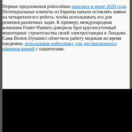
Первые предложения робособаки
начались в июне 2020 года
.
Потенциальные клиенты из Европы начали оставлять заявки
на четырехногого робота, чтобы использовать его для
решения различных задач. К примеру, международная
компания Foster+Partners доверила Spot круглосуточный
мониторинг строительства своей электростанции в Лондоне.
Сама Boston Dynamics облегчила работу медикам во время
пандемии,
использовав робособаку для дистанционного
общения врачей
с пациентами.