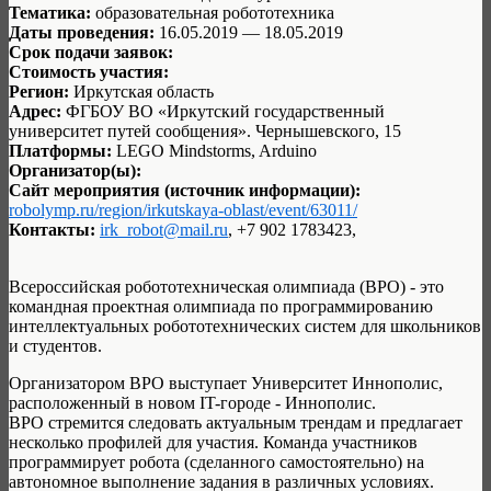
Тематика:
образовательная робототехника
Даты проведения:
16.05.2019 — 18.05.2019
Срок подачи заявок:
Стоимость участия:
Регион:
Иркутская область
Адрес:
ФГБОУ ВО «Иркутский государственный
университет путей сообщения». Чернышевского, 15
Платформы:
LEGO Mindstorms, Arduino
Организатор(ы):
Сайт мероприятия (источник информации):
robolymp.ru/region/irkutskaya-oblast/event/63011/
Контакты:
irk_robot@mail.ru
, +7 902 1783423,
Всероссийская робототехническая олимпиада (ВРО) - это
командная проектная олимпиада по программированию
интеллектуальных робототехнических систем для школьников
и студентов.
Организатором ВРО выступает Университет Иннополис,
расположенный в новом IT-городе - Иннополис.
ВРО стремится следовать актуальным трендам и предлагает
несколько профилей для участия. Команда участников
программирует робота (сделанного самостоятельно) на
автономное выполнение задания в различных условиях.