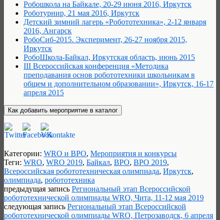
Робошкола на Байкале, 20-29 июня 2016, Иркутск
Роботурнир, 21 мая 2016, Иркутск
Детский зимний лагерь «Робототехника», 2-12 января
2016, Ангарск
РобоСиб-2015. Эксперимент, 26-27 ноября 2015,
Иркутск
РобоШкола-Байкал, Иркутская область, июнь 2015
III Всероссийская конференция «Методика
преподавания основ робототехники школьникам в
общем и дополнительном образовании», Иркутск, 16-17
апреля 2015
Категории:
WRO и ВРО
,
Мероприятия и конкурсы
Теги:
WRO
,
WRO 2019
,
Байкал
,
ВРО
,
ВРО 2019
,
Всероссийская робототехническая олимпиада
,
Иркутск
,
олимпиада
,
робототехника
предыдущая запись
Региональный этап Всероссийской
робототехнической олимпиады WRO, Чита, 11-12 мая 2019
следующая запись
Региональный этап Всероссийской
робототехнической олимпиады WRO, Петрозаводск, 6 апреля