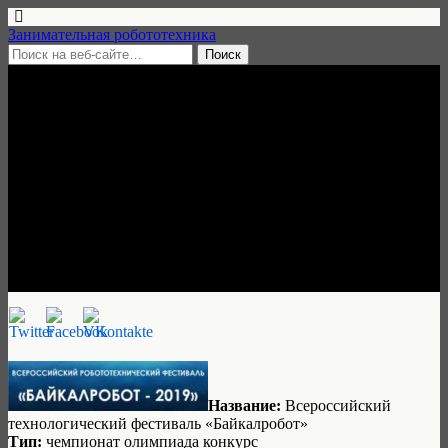
Занимательная робототехника
25 апреля, 2019 • нет комментариев
Всероссийский
технологический фестиваль
«Байкалробот», Иркутск, 16-
18 мая 2019
Ульяна Трескова
Название:
Всероссийский
технологический фестиваль «Байкалробот»
Тип:
чемпионат олимпиада конкурс