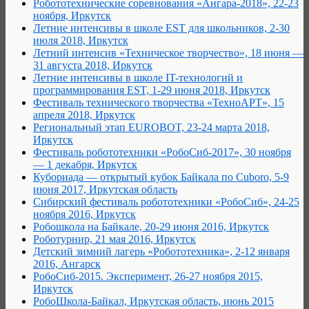
Робототехнические соревнования «Ангара-2018», 22-23
ноября, Иркутск
Летние интенсивы в школе EST для школьников, 2-30
июля 2018, Иркутск
Летний интенсив «Техническое творчество», 18 июня —
31 августа 2018, Иркутск
Летние интенсивы в школе IT-технологий и
программирования EST, 1-29 июня 2018, Иркутск
Фестиваль технического творчества «ТехноАРТ», 15
апреля 2018, Иркутск
Региональный этап EUROBOT, 23-24 марта 2018,
Иркутск
Фестиваль робототехники «РобоСиб-2017», 30 ноября
— 1 декабря, Иркутск
Кубориада — открытый кубок Байкала по Cuboro, 5-9
июня 2017, Иркутская область
Cибирский фестиваль робототехники «РобоСиб», 24-25
ноября 2016, Иркутск
Робошкола на Байкале, 20-29 июня 2016, Иркутск
Роботурнир, 21 мая 2016, Иркутск
Детский зимний лагерь «Робототехника», 2-12 января
2016, Ангарск
РобоСиб-2015. Эксперимент, 26-27 ноября 2015,
Иркутск
РобоШкола-Байкал, Иркутская область, июнь 2015