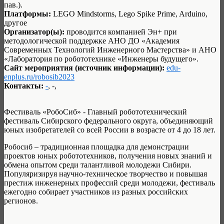
пав.).
Платформы:
LEGO Mindstorms, Lego Spike Prime, Arduino,
другое
Организатор(ы):
проводится компанией Эн+ при
методологической поддержке АНО ДО «Академия
Современных Технологий Инженерного Мастерства» и АНО
«Лаборатория по робототехнике «Инженеры будущего».
Сайт мероприятия (источник информации):
edu-
enplus.ru/robosib2023
Контакты:
-
, -,
Фестиваль «РобоСиб» - Главный робототехнический
фестиваль Сибирского федерального округа, объединяющий
юных изобретателей со всей России в возрасте от 4 до 18 лет.
Робосиб – традиционная площадка для демонстрации
проектов юных робототехников, получения новых знаний и
обмена опытом среди талантливой молодежи Сибири.
Популяризируя научно-техническое творчество и повышая
престиж инженерных профессий среди молодежи, фестиваль
ежегодно собирает участников из разных российских
регионов.