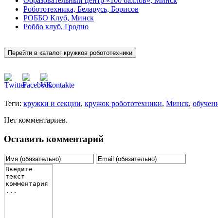
Образовательный центр «100 баллов», Минск
Робототехника, Беларусь, Борисов
РОББО Клуб, Минск
Роббо клуб, Гродно
Теги:
кружки и секции
,
кружок робототехники
,
Минск
,
обучен
Нет комментариев.
Оставить комментарий