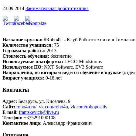
23.09.2014
Занимательная робототехника
Название кружка:
#Robo4U - Клуб Робототехники в Гимнази
Количество учащихся:
75
Год начала работы:
2013
Стоимость обучения:
бесплатно
Используемые платформы:
LEGO Mindstorms
Используемое ПО:
NXT Software, EV3 Software
Направления, по которым ведется обучение в кружке
(отдел
Возраст учащихся:
9-18 лет
Контакты
Адрес:
Беларусь, ул. Киселева, 9
Сайт:
robo4u.ru/
,
vk.com/robo4u
,
vk.com/robopositiv
E-mail:
frantskevich@live.ru
Телефон:
+375291090108
Контактное лицо:
Александр Францкевич
Описание