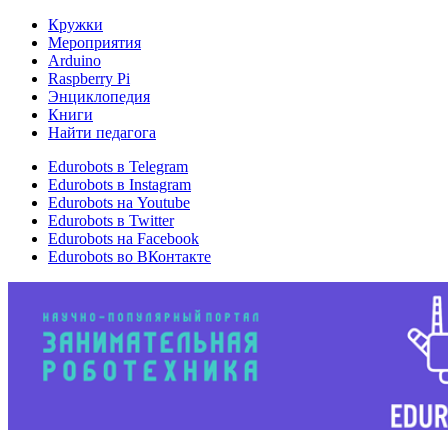
Кружки
Мероприятия
Arduino
Raspberry Pi
Энциклопедия
Книги
Найти педагога
Edurobots в Telegram
Edurobots в Instagram
Edurobots на Youtube
Edurobots в Twitter
Edurobots на Facebook
Edurobots во ВКонтакте