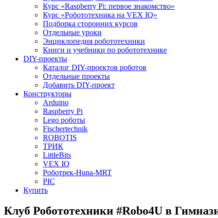
Курс «Raspberry Pi: первое знакомство»
Курс «Робототехника на VEX IQ»
Подборка сторонних курсов
Отдельные уроки
Энциклопедия робототехники
Книги и учебники по робототехнике
DIY-проекты
Каталог DIY-проектов роботов
Отдельные проекты
Добавить DIY-проект
Конструкторы
Arduino
Raspberry Pi
Lego роботы
Fischertechnik
ROBOTIS
ТРИК
LittleBits
VEX IQ
Роботрек-Huna-MRT
PIC
Купить
Клуб Робототехники #Robo4U в Гимна