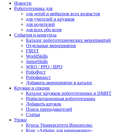
Новости
Робототехника для
для детей и мейкеров всех возрастов
для учителей и кружков
для родителей
для всех обо всем
События и конкурсы
Каталог робототехнических мероприятий
Отдельные мероприятия
FIRST
WorldSkills
JuniorSkills
WRO / РРО / ВРО
РобоФест
Робофинист
Добавить мероприятие в каталог
Кружки и секции
Каталог кружков робототехники и ЦМИТ
Реабилитационная робототехника
Добавить кружок
Поиск преподавателей
Статьи
Уроки
Курсы Университета Иннополис
Курс «Arduino для начинающих»