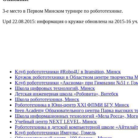
3-е место в Первом Минском турнире по робототехнике.
Upd 22.08.2015: информация о кружке обновлена на 2015-16 уч.
Клуб робототехники #Robo4U в Itransition, Минск
Кружок робототехники в Областном центре творчества М
Клуб робототехники «Аксиома» при Гимназии №51 г. Го
Школа цифровых технологий, Минск
Детская инженерная школа «Робовита», Витебск
Школа робототехники, Минск
Робототехника в Юни-центр XXI ФПМИ БГУ, Минск
Iteen Academy Образовательного центра Парка высоких 
Школа информационных технологий «Мела Росса», Мог
Учебный центр NEXT LEVEL, Минск
Робототехника в детской компьютерной школе «Айтилайт
Клуб робототехники Импульс, Гомель