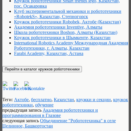
Кружок робототехники Smart friends lego, Казахстан,
пос. Осакаровка
Клуб экспериментальной механики и робототехники
«RobotekS», Казахстан, Степногорск
Кружок робототехники Robobek, Актобе (Казахстан)
Академия робототехники Inventive, Алматы
Школа робототехники Boshon, Алматы (Казахстан)
Кружок робототехники в Шымкенте, Казахстан
International Robotics Academy Международная Академия
Робототехники, г. Алматы, Казахстан
Farabi Academy, Казахстан, Астана
Теги:
Актобе
,
бесплатно
,
Казахстан
,
кружки и секции
,
кружок
робототехники
,
обучение
предыдущая запись
Академия робототехники и
программирования в Глазове
следующая запись
Объединение "Робототехника" в селе
Целинное, Башкортостан