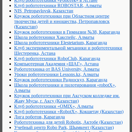
Клуб робототехники «Роботек» в Астане
Клуб робототехники ROBOSTAR, Алматы
NIS_Petropavlovsk, Казахстан
Кружок робототехники при Областном центре
творчества детей и юношества, Петропавловск
(Казахстан)
Кружок робототехники в Гимназии №38, Караганда
Школа роботехники Хакспейс, Алматы
Школа робототехники Elestetarium, Караганда
Клуб экспериментальной механики и робототехники
Шестеренка, Астана
Клуб робототехники RoboClub, Караганда
Компьютерная Академия «ШАГ», Астана
Робототехника от BAS University, Алматы
Уроки робототехники Lessons.kz, Алматы
Кружок робототехники Радиоскул, Караганда
Школа робототехники и пилотирования «robotX»,
Алматы
Кружок робототехники при Аксуском колледже им.
Жаяу Мусы, г. Аксу (Казахстан)
Клуб робототехники «OMIX», Алматы
Клуб робототехники «RobotX», Кокшетау (Казахстан)
Лига роботов, Караганда
Робототехника для детей Robotix, Актобе (Казахстан)
Учебный центр Robo Park, Шымкент (Казахстан)