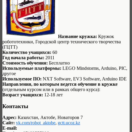
Название кружка:
Кружок
робототехники, Городской центр технического творчества
(ГЦТТ)
Количество учащихся:
60
Год начала работы:
2011
Стоимость обучения:
Бесплатно
Используемые платформы:
LEGO Mindstorms, Arduino, PIC,
другое
Используемое ПО:
NXT Software, EV3 Software, Arduino IDE
Направления, по которым ведется обучение в кружке
(отдельным курсом или в рамках общего курса):
Возраст учащихся:
12-18 лет
Контакты
Адрес:
Казахстан, Актобе, Новаторов 7
Сайт:
vk.com/robot_aktobe
,
gctt.ucoz.kz
E-mail: