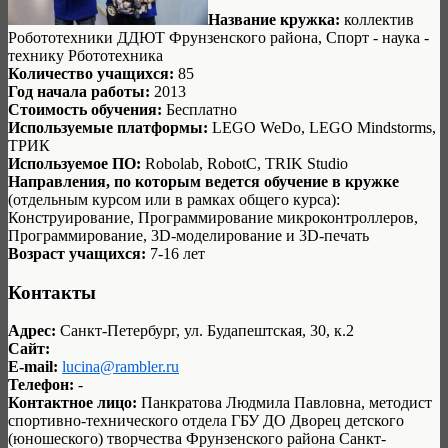
Название кружка:
коллектив
Робототехники ДДЮТ Фрунзенского района, Спорт - наука -
технику Рбототехника
Количество учащихся:
85
Год начала работы:
2013
Стоимость обучения:
Бесплатно
Используемые платформы:
LEGO WeDo, LEGO Mindstorms,
ТРИК
Используемое ПО:
Robolab, RobotC, TRIK Studio
Направления, по которым ведется обучение в кружке
(отдельным курсом или в рамках общего курса):
Конструирование, Программирование микроконтроллеров,
Программирование, 3D-моделирование и 3D-печать
Возраст учащихся:
7-16 лет
Контакты
Адрес:
Санкт-Петербург, ул. Будапештская, 30, к.2
Сайт:
E-mail:
lucina@rambler.ru
Телефон:
-
Контактное лицо:
Панкратова Людмила Павловна, методист
спортивно-технического отдела ГБУ ДО Дворец детского
(юношеского) творчества Фрунзенского района Санкт-