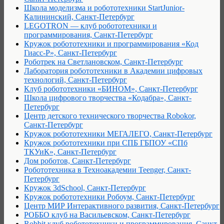
Школа моделизма и робототехники StartJunior-
Калининский, Санкт-Петербург
LEGOTRON — клуб робототехники и
программирования, Санкт-Петербург
Кружок робототехники и программирования «Код
Гиасс-Р», Санкт-Петербург
Роботрек на Светлановском, Санкт-Петербург
Лаборатория робототехники в Академии цифровых
технологий, Санкт-Петербург
Клуб робототехники «БИНОМ», Санкт-Петербург
Школа цифрового творчества «Кодабра», Санкт-
Петербург
Центр детского технического творчества Robokor,
Санкт-Петербург
Кружок робототехники МЕГАЛЕГО, Санкт-Петербург
Кружок робототехники при СПБ ГБПОУ «СПб
ТКУиК», Санкт-Петербург
Дом роботов, Санкт-Петербург
Робототехника в Техноакадемии Teenger, Санкт-
Петербург
Кружок 3dSchool, Санкт-Петербург
Кружок робототехники Робоум, Санкт-Петербург
Центр МИР Интерактивного развития, Санкт-Петербург
РОББО клуб на Васильевском, Санкт-Петербург
Robbit клуб робототехники и программирования, Санкт-