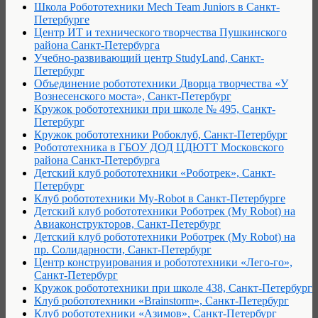
Школа Робототехники Mech Team Juniors в Санкт-
Петербурге
Центр ИТ и технического творчества Пушкинского
района Санкт-Петербурга
Учебно-развивающий центр StudyLand, Санкт-
Петербург
Объединение робототехники Дворца творчества «У
Вознесенского моста», Санкт-Петербург
Кружок робототехники при школе № 495, Санкт-
Петербург
Кружок робототехники Робоклуб, Санкт-Петербург
Робототехника в ГБОУ ДОД ЦДЮТТ Московского
района Санкт-Петербурга
Детский клуб робототехники «Роботрек», Санкт-
Петербург
Клуб робототехники My-Robot в Санкт-Петербурге
Детский клуб робототехники Роботрек (My Robot) на
Авиаконструкторов, Санкт-Петербург
Детский клуб робототехники Роботрек (My Robot) на
пр. Солидарности, Санкт-Петербург
Центр конструирования и робототехники «Лего-го»,
Санкт-Петербург
Кружок робототехники при школе 438, Санкт-Петербург
Клуб робототехники «Brainstorm», Санкт-Петербург
Клуб робототехники «Азимов», Санкт-Петербург