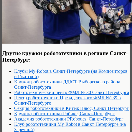
Другие кружки робототехники в регионе Санкт-
Петербург:
Клубы My-Robot в Санкт-Петербурге (на Композиторов
и Гжатской)
Кружок робототехники ДДЮТ Выборгского района
Санкт-Петербурга
Робототехнический центр ФМЛ № 30 Санкт-Петербурга
Центр робототе­хники Президентского ФМЛ №239 в
Санкт-Петербурге
Секция робототехники в Китеж Плюс, Санкт-Петербург
Кружок робототехники Робикс, Санкт-Петербург
Академия робототехники PRobotics, Санкт-Петербург
Клуб робототехники My-Robot в Санкт-Петербурге (на
Заречной)