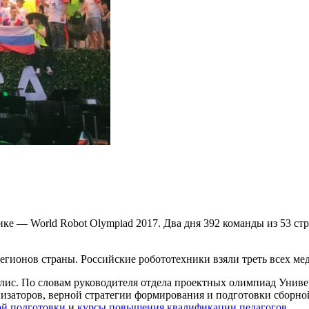
е — World Robot Olympiad 2017. Два дня 392 команды из 53 стр
егионов страны. Российские робототехники взяли треть всех мед
лис. По словам руководителя отдела проектных олимпиад Унив
изаторов, верной стратегии формирования и подготовки сборн
й подготовки
и
курсы повышения квалификации педагогов
.