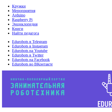
Кружки
Мероприятия
Arduino
Raspberry Pi
Энциклопедия
Книги
Найти педагога
Edurobots в Telegram
Edurobots в Instagram
Edurobots на Youtube
Edurobots в Twitter
Edurobots на Facebook
Edurobots во ВКонтакте