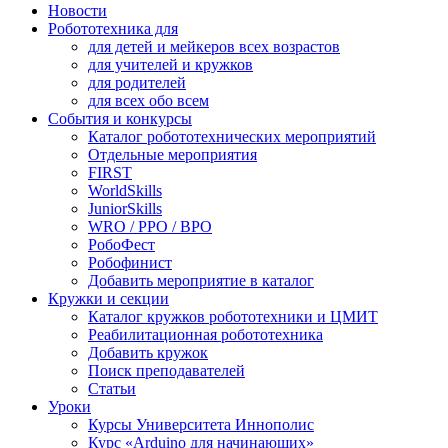
Новости
Робототехника для
для детей и мейкеров всех возрастов
для учителей и кружков
для родителей
для всех обо всем
События и конкурсы
Каталог робототехнических мероприятий
Отдельные мероприятия
FIRST
WorldSkills
JuniorSkills
WRO / РРО / ВРО
РобоФест
Робофинист
Добавить мероприятие в каталог
Кружки и секции
Каталог кружков робототехники и ЦМИТ
Реабилитационная робототехника
Добавить кружок
Поиск преподавателей
Статьи
Уроки
Курсы Университета Иннополис
Курс «Arduino для начинающих»