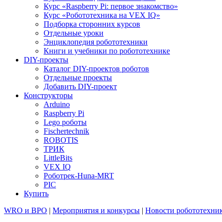
Курс «Raspberry Pi: первое знакомство»
Курс «Робототехника на VEX IQ»
Подборка сторонних курсов
Отдельные уроки
Энциклопедия робототехники
Книги и учебники по робототехнике
DIY-проекты
Каталог DIY-проектов роботов
Отдельные проекты
Добавить DIY-проект
Конструкторы
Arduino
Raspberry Pi
Lego роботы
Fischertechnik
ROBOTIS
ТРИК
LittleBits
VEX IQ
Роботрек-Huna-MRT
PIC
Купить
WRO и ВРО
|
Мероприятия и конкурсы
|
Новости робототехни