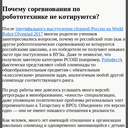
Почему соревнования по
робототехнике не котируются?
После
триумфального выступления сборной России на World
Robot Olympiad 2017
многие родители учеников
заинтересовались вопросом, почему ее российский этап (как и
другие робототехнические соревнования) не котируются
российскими школами, а их победители не получают никаких
льгот при поступлении в ВУЗы. Даже те немногие, что
получили заветную категорию РСОШ (например,
Робофест
),
фактически представляют собой олимпиады по
общеобразовательным предметам с обязательным
«классическим» решением задач, аналогичным любой другой
олимпиаде соответствующего ранга.
По роду работы мне довелось услышать много версий:
ретрограды в минобразовании, «юность» специализации,
даже упоминали политические проблемы региональных элит
(применительно к Татарстану и ВРО). Объединяло эти версии
одно — они не имеют никакого отношения к реальности.
Как человек, много лет имеющий отношение к организации
школьных олимпиад и одновременно занимающийся с детьми