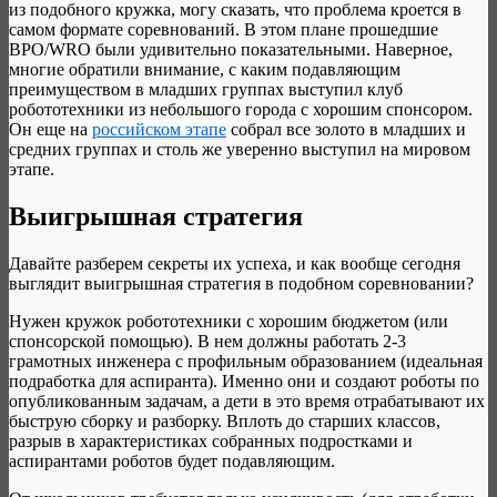
из подобного кружка, могу сказать, что проблема кроется в
самом формате соревнований. В этом плане прошедшие
ВРО/WRO были удивительно показательными. Наверное,
многие обратили внимание, с каким подавляющим
преимуществом в младших группах выступил клуб
робототехники из небольшого города с хорошим спонсором.
Он еще на
российском этапе
собрал все золото в младших и
средних группах и столь же уверенно выступил на мировом
этапе.
Выигрышная стратегия
Давайте разберем секреты их успеха, и как вообще сегодня
выглядит выигрышная стратегия в подобном соревновании?
Нужен кружок робототехники с хорошим бюджетом (или
спонсорской помощью). В нем должны работать 2-3
грамотных инженера с профильным образованием (идеальная
подработка для аспиранта). Именно они и создают роботы по
опубликованным задачам, а дети в это время отрабатывают их
быструю сборку и разборку. Вплоть до старших классов,
разрыв в характеристиках собранных подростками и
аспирантами роботов будет подавляющим.