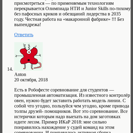
присмотреться — по применяемым технологиям
перекрывается Олимпиада НТИ и Junior Skills по-тихому
без пафосных криков и обезщаний лидерства в 2035
году. Честная работа на «макаронной фабрике» !!! Без
выпендрежа!
Ответить
Anton
20 октября, 2018
Есть в Робофесте соревнование для студентов —
промышленная автоматизация. Из известного контролёр
овен, нужно будет заставить работать модель линии. С
собой что угодно, пользуйся чем угодно, кроме привода
толпы друзей- помощников. Вот это соревнование. Все
истерички которым надо выехать на дом заготовках
идите лесом. Пример ИКаР 2018: мне сильно
понравилось нахождение у судей команд на этом
соревновании. И понравилось активная сборка