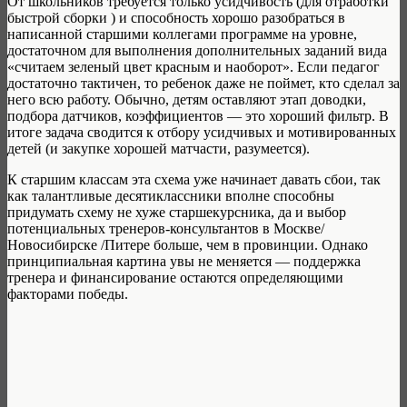
От школьников требуется только усидчивость (для отработки
быстрой сборки ) и способность хорошо разобраться в
написанной старшими коллегами программе на уровне,
достаточном для выполнения дополнительных заданий вида
«считаем зеленый цвет красным и наоборот». Если педагог
достаточно тактичен, то ребенок даже не поймет, кто сделал за
него всю работу. Обычно, детям оставляют этап доводки,
подбора датчиков, коэффициентов — это хороший фильтр. В
итоге задача сводится к отбору усидчивых и мотивированных
детей (и закупке хорошей матчасти, разумеется).
К старшим классам эта схема уже начинает давать сбои, так
как талантливые десятиклассники вполне способны
придумать схему не хуже старшекурсника, да и выбор
потенциальных тренеров-консультантов в Москве/
Новосибирске /Питере больше, чем в провинции. Однако
принципиальная картина увы не меняется — поддержка
тренера и финансирование остаются определяющими
факторами победы.