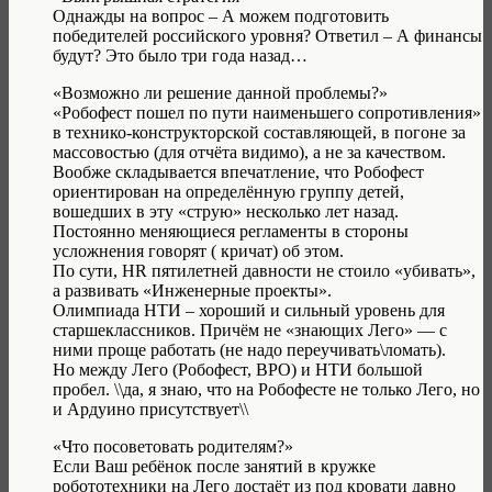
Однажды на вопрос – А можем подготовить
победителей российского уровня? Ответил – А финансы
будут? Это было три года назад…
«Возможно ли решение данной проблемы?»
«Робофест пошел по пути наименьшего сопротивления»
в технико-конструкторской составляющей, в погоне за
массовостью (для отчёта видимо), а не за качеством.
Вообже складывается впечатление, что Робофест
ориентирован на определённую группу детей,
вошедших в эту «струю» несколько лет назад.
Постоянно меняющиеся регламенты в стороны
усложнения говорят ( кричат) об этом.
По сути, HR пятилетней давности не стоило «убивать»,
а развивать «Инженерные проекты».
Олимпиада НТИ – хороший и сильный уровень для
старшеклассников. Причём не «знающих Лего» — с
ними проще работать (не надо переучивать\ломать).
Но между Лего (Робофест, ВРО) и НТИ большой
пробел. \\да, я знаю, что на Робофесте не только Лего, но
и Ардуино присутствует\\
«Что посоветовать родителям?»
Если Ваш ребёнок после занятий в кружке
робототехники на Лего достаёт из под кровати давно