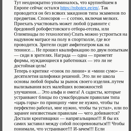
Тут неоднократно упоминалось, что крупнейшем в
Европе сейчас остался
https://robotex.ee/en/
. Так
проводится он без всяких закидонов типа экзаменов по
предметам. Спонсоров — с сотню, включая мелких.
Приехать участвовать может любой (сравните с
бредовней робофестовского отбора-отсева, или
Олимпиады по технологии) Спать можно устроиться на
надувном матрасе на полу в спортхолле, где все
проводится. Зрители сидят амфитеатром как на
теннисе… Не прошел квалификацию по двум попыткам
— сиди в зрителях. Награда — одна — приметят
фирмы, нуждающиеся в работниках — это ли не
достойная цель!
Теперь о критике «гонок по линии» и «мини сумо» —
десятилетия шлифовки решений. Это ли не школа
основы любой борьбы за рынок своего изделия..путем
вылизывания всех малейших возможностей
улучшения… Это альфа и омега! А садисты, которые
устраивают блицы по сумасбродным правилам типа
«царь горы» по принципу «мне не нужно, чтобы ты
перфектно работал, мне нужно, чтобы ты устал», или по
заранее неизвестным правилам — чего добиваются?
Достали креативщики — напрягальщики!!! Я бы их
самих заставил между собой посоревноваться!!! Чтобы
понимали, что устраивают!!! И-зачем!!! Если