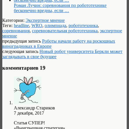
Роман Лучин: соревнования по робототехнике
бесконечно вредны, если …
Категории:
Экспертное мнение
Теги:
headline
,
WRO
,
олимпиада
,
робототехника
,
соревнования
,
соревновательная робототехника
,
экспертное
мнение
предыдущая запись
Роботы начали работу на роскошных
виноградниках в Европе
следующая запись
Новый робот университета Беркли может
заглядывать в свое будущее
комментариев 19
Александр Стариков
7 декабря, 2017
Статья СУПЕР!
«Выигрышная стратегия»