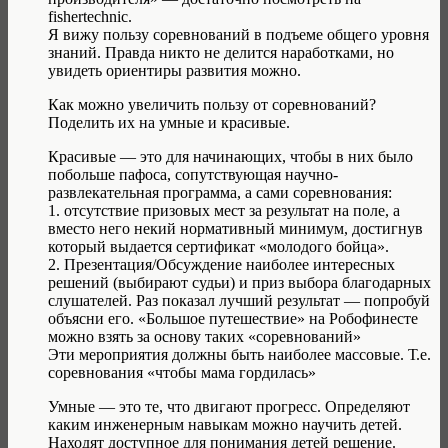
fishertechnic.
Я вижу пользу соревнований в подъеме общего уровня
знаний. Правда никто не делится наработками, но
увидеть ориентиры развития можно.
Как можно увеличить пользу от соревнований?
Поделить их на умные и красивые.
Красивые — это для начинающих, чтобы в них было
побольше пафоса, сопутствующая научно-
развлекательная программа, а сами соревнования:
1. отсутствие призовых мест за результат на поле, а
вместо него некий нормативный минимум, достигнув
который выдается сертификат «молодого бойца».
2. Презентация/Обсуждение наиболее интересных
решений (выбирают судьи) и приз выбора благодарных
слушателей. Раз показал лучший результат — попробуй
объясни его. «Большое путешествие» на Робофинесте
можно взять за основу таких «соревнований»
Эти мероприятия должны быть наиболее массовые. Т.е.
соревнования «чтобы мама гордилась»
Умные — это те, что двигают прогресс. Определяют
каким инженерным навыкам можно научить детей.
Находят доступное для понимания детей решение.