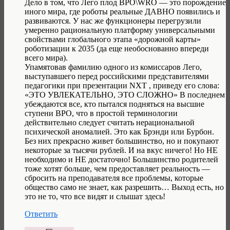
Дело в том, что Лего плод ВРО\WRO — это порождение
иного мира, где роботы реальные ДАВНО появились и
развиваются. У нас же функционеры перегрузили
умеренно рациональную платформу универсальными
свойствами глобального этапа «дорожной карты»
роботизации к 2035 (да еще необоснованно впереди
всего мира).
Упамятовав фамилию одного из комиссаров Лего,
выступавшего перед российскими представителями
педагогики при презентации NXT , приведу его слова:
«ЭТО УВЛЕКАТЕЛЬНО, ЭТО СЛОЖНО» В последнем
убеждаются все, кто пытался подняться на высшие
ступени ВРО, что в простой терминологии
действительно следует считать нерациональной
психической аномалией. Это как Брэнди или Бурбон.
Без них прекрасно живет большинство, но и покупают
некоторые за тысячи рублей. И на вкус ничего! Но НЕ
необходимо и НЕ достаточно! Большинство родителей
тоже хотят больше, чем предоставляет реальность —
сбросить на преподавателя все проблемы, которые
общество само не знает, как разрешить… Выход есть, но
это не то, что все видят и слышат здесь!
Ответить