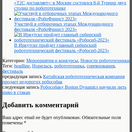
«Т2С доставляет»: в Москве состоялся 8-й Турнир двух
столиц по робототехнике
Участвуй в отборочных этапах Международного
фестиваля «РобоФинист 2023»
В Иркутске пройдет главный сибирский
робототехнический фестиваль «Робосиб-2023»
Категории:
Мероприятия и конкурсы
,
Новости робототехники
Теги:
headline
,
Норильск
,
робототехника
,
соревнования
,
фестиваль
предыдущая запись
Китайская робототехническая компания
продает недорогих робособак
следующая запись
Робособаку Boston Dynamics научили лить
пиво в стакан
Добавить комментарий
Ваш адрес email не будет опубликован.
Обязательные поля
помечены
*