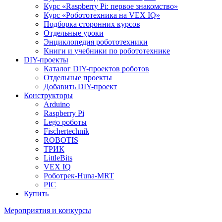
Курс «Raspberry Pi: первое знакомство»
Курс «Робототехника на VEX IQ»
Подборка сторонних курсов
Отдельные уроки
Энциклопедия робототехники
Книги и учебники по робототехнике
DIY-проекты
Каталог DIY-проектов роботов
Отдельные проекты
Добавить DIY-проект
Конструкторы
Arduino
Raspberry Pi
Lego роботы
Fischertechnik
ROBOTIS
ТРИК
LittleBits
VEX IQ
Роботрек-Huna-MRT
PIC
Купить
Мероприятия и конкурсы