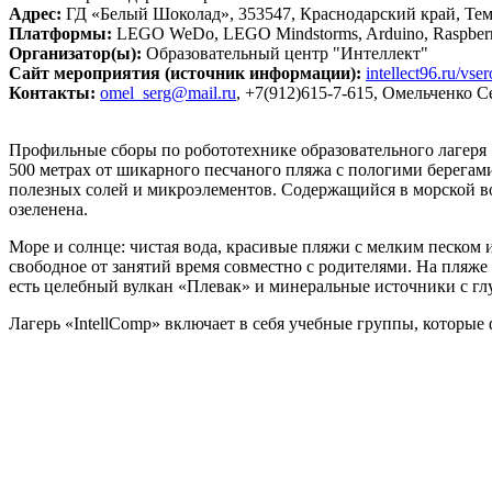
Адрес:
ГД «Белый Шоколад», 353547, Краснодарский край, Темрю
Платформы:
LEGO WeDo, LEGO Mindstorms, Arduino, Raspberr
Организатор(ы):
Образовательный центр "Интеллект"
Сайт мероприятия (источник информации):
intellect96.ru/vse
Контакты:
omel_serg@mail.ru
, +7(912)615-7-615, Омельченко 
Профильные сборы по робототехнике образовательного лагеря 
500 метрах от шикарного песчаного пляжа с пологими берегам
полезных солей и микроэлементов. Содержащийся в морской вод
озеленена.
Море и солнце: чистая вода, красивые пляжи с мелким песком 
свободное от занятий время совместно с родителями. На пляж
есть целебный вулкан «Плевак» и минеральные источники с глу
Лагерь «IntellComp» включает в себя учебные группы, которые 