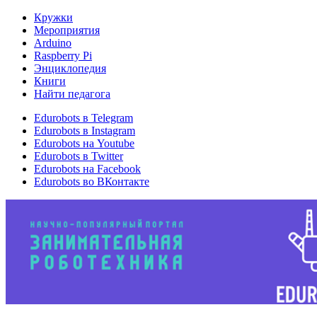
Кружки
Мероприятия
Arduino
Raspberry Pi
Энциклопедия
Книги
Найти педагога
Edurobots в Telegram
Edurobots в Instagram
Edurobots на Youtube
Edurobots в Twitter
Edurobots на Facebook
Edurobots во ВКонтакте