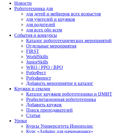
Новости
Робототехника для
для детей и мейкеров всех возрастов
для учителей и кружков
для родителей
для всех обо всем
События и конкурсы
Каталог робототехнических мероприятий
Отдельные мероприятия
FIRST
WorldSkills
JuniorSkills
WRO / РРО / ВРО
РобоФест
Робофинист
Добавить мероприятие в каталог
Кружки и секции
Каталог кружков робототехники и ЦМИТ
Реабилитационная робототехника
Добавить кружок
Поиск преподавателей
Статьи
Уроки
Курсы Университета Иннополис
Курс «Arduino для начинающих»