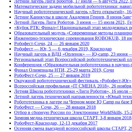
Летний лагерь Лиги роботов, 17 июля — 6 августа 2022,
Математические задачи мобильной робототехники: навига
Научный робототехнический лагерь «Лето открытий», 16-
Летние Каникулы в школе Академия Гениев, 8 июня-5авг
Летний Лагерь Лиги Роботов, 3 июня — 15 июля 2021, Г
«Кубок РТК: Финал»! Национальный этап молодежных роб
Образовательный модуль «Современные методы планиров
Инженерно-технические соревнования ROBOKUB, 18 июл
Робофест-Сочи, 24 — 26 января 2020
Робофест — Юг, 5 — 6 декабря 2019, Краснодар
Научный лагерь в ВДЦ «Орленок» — IQ-camp, 23 июня —
Региональный этап Всероссийской робототехнической о
Конференция «Образовательная робототехника в научно-
Финал Олимпиады НТИ, 25-29 марта 2019, Сочи
РобоФест-Сочи, 25 — 27 января 2019
Окружной робототехнический фестиваль «Робофест-Юг», 
Всероссийская профильная «IT СМЕНА 2018», 26 ноября 
Летняя Школа робототехники «Лиги Роботов», 16 июля —
Летний лагерь технической направленности «Юный техн
Робототехника в лагере на Черном море IQ Camp на базе
РобоФест — Сочи, 26 — 28 января 2018
Отбор в сборную России по Электронике WorldSkills, 15-
Зимняя медиа-техническая школа СТАРТ, 3-8 января 2018
РобоФест-Краснодар, 12-13 декабря 2017
Осенняя смена выездной всероссийской школы СТАРТ, 29