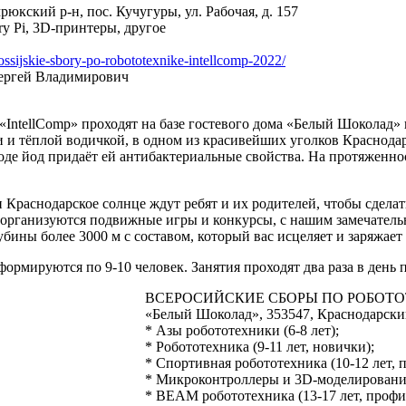
кский р-н, пос. Кучугуры, ул. Рабочая, д. 157
y Pi, 3D-принтеры, другое
rossijskie-sbory-po-robototexnike-intellcomp-2022/
Сергей Владимирович
«IntellComp» проходят на базе гостевого дома «Белый Шоколад» 
и и тёплой водичкой, в одном из красивейших уголков Краснода
е йод придаёт ей антибактериальные свойства. На протяженност
и Краснодарское солнце ждут ребят и их родителей, чтобы сдела
е организуются подвижные игры и конкурсы, с нашим замечател
бины более 3000 м с составом, который вас исцеляет и заряжае
формируются по 9-10 человек. Занятия проходят два раза в день 
ВСЕРОСИЙСКИЕ СБОРЫ ПО РОБОТОТЕХН
«Белый Шоколад», 353547, Краснодарский 
* Азы робототехники (6-8 лет);
* Робототехника (9-11 лет, новички);
* Спортивная робототехника (10-12 лет, 
* Микроконтроллеры и 3D-моделирование 
* BEAM робототехника (13-17 лет, профи