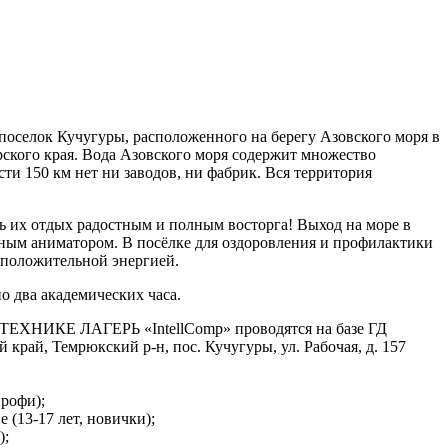
поселок Кучугуры, расположенного на берегу Азовского моря в
рского края. Вода Азовского моря содержит множество
и 150 км нет ни заводов, ни фабрик. Вся территория
ть их отдых радостным и полным восторга! Выход на море в
ьным аниматором. В посёлке для оздоровления и профилактики
т положительной энергией.
по два академических часа.
ИКЕ ЛАГЕРЬ «IntellComp» проводятся на базе ГД
край, Темрюкский р-н, пос. Кучугуры, ул. Рабочая, д. 157
профи);
(13-17 лет, новички);
);