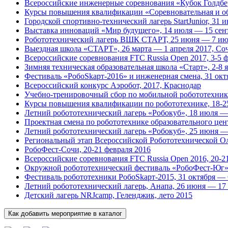
Всероссийские инженерные соревнования «Кубок Голдберг
Курсы повышения квалификации «Соревновательная и обр
Городской спортивно-технический лагерь StartJunior, 31 
Выставка инноваций «Мир будущего», 14 июля — 15 сент
Робототехнический лагерь ВШК СТАРТ, 25 июня — 7 июл
Выездная школа «СТАРТ», 26 марта — 1 апреля 2017, Со
Всероссийские соревнования FTC Russia Open 2017, 3-5 
Зимняя техническая образовательная школа «Старт», 2-8 
Фестиваль «РобоSkарт-2016» и инженерная смена, 31 ок
Всероссийский конкурс Аэробот, 2017, Краснодар
Учебно-тренировочный сбор по мобильной робототехнике W
Курсы повышения квалификации по робототехнике, 18-2
Летний робототехнический лагерь «Робокуб», 18 июля — 
Проектная смена по робототехнике образовательного цен
Летний робототехнический лагерь «Робокуб», 25 июня —
Региональный этап Всероссийской Робототехнической О
РобоФест-Сочи, 20-21 февраля 2016
Всероссийские соревнования FTC Russia Open 2016, 20-2
Окружной робототехнический фестиваль «РобоФест-Юг», 
Фестиваль робототехники РобоSkарт-2015, 31 октября — 
Летний робототехнический лагерь, Анапа, 26 июня — 17
Детский лагерь NRJcamp, Геленджик, лето 2015