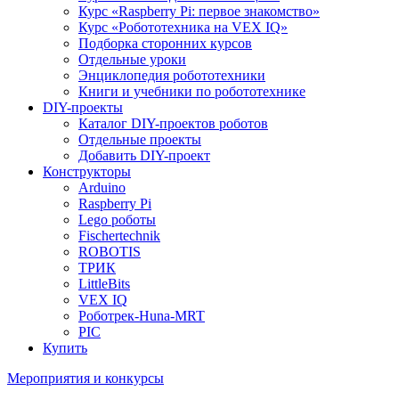
Курс «Raspberry Pi: первое знакомство»
Курс «Робототехника на VEX IQ»
Подборка сторонних курсов
Отдельные уроки
Энциклопедия робототехники
Книги и учебники по робототехнике
DIY-проекты
Каталог DIY-проектов роботов
Отдельные проекты
Добавить DIY-проект
Конструкторы
Arduino
Raspberry Pi
Lego роботы
Fischertechnik
ROBOTIS
ТРИК
LittleBits
VEX IQ
Роботрек-Huna-MRT
PIC
Купить
Мероприятия и конкурсы