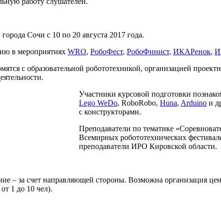
льную работу слушателей.
города Сочи с 10 по 20 августа 2017 года.
стию в мероприятиях
WRO
,
РобоФест
,
РобоФинист
,
ИКАРенок
,
И
мятся с образовательной робототехникой, организацией проектн
еятельности.
Участники курсовой подготовки познако
Lego WeDo
, RoboRobo,
Huna
,
Arduino
и д
с конструкторами.
Преподаватели по тематике «Соревноват
Всемирных робототехнических фестивалей
преподаватели ИРО Кировской области.
ние – за счет направляющей стороны. Возможна организация це
т 1 до 10 чел).