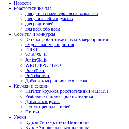
Новости
Робототехника для
для детей и мейкеров всех возрастов
для учителей и кружков
для родителей
для всех обо всем
События и конкурсы
Каталог робототехнических мероприятий
Отдельные мероприятия
FIRST
WorldSkills
JuniorSkills
WRO / РРО / ВРО
РобоФест
Робофинист
Добавить мероприятие в каталог
Кружки и секции
Каталог кружков робототехники и ЦМИТ
Реабилитационная робототехника
Добавить кружок
Поиск преподавателей
Статьи
Уроки
Курсы Университета Иннополис
Курс «Arduino для начинающих»