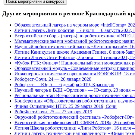
Другие мероприятия в регионе Краснодарский кр
Образовательный лагерь на черном море «IntellComp» 202
Летний лагерь Лиги роботов, 17 июля — 6 августа 2022,
Всероссийские сборы (лагерь) по робототехнике «INTEL
Математические задачи мобильной робототехники: навига
Научный робототехнический лагерь «Лето открытий», 16-
Летние Каникулы в школе Академия Гениев, 8 июня-5авг
Летний Лагерь Лиги Роботов, 3 июня — 15 июля 2021, Г
«Кубок РТК: Финал»! Национальный этап молодежных роб
Образовательный модуль «Современные методы планиров
Инженерно-технические соревнования ROBOKUB, 18 июл
Робофест-Сочи, 24 — 26 января 2020
Робофест — Юг, 5 — 6 декабря 2019, Краснодар
Научный лагерь в ВДЦ «Орленок» — IQ-camp, 23 июня —
Региональный этап Всероссийской робототехнической о
Конференция «Образовательная робототехника в научно-
Финал Олимпиады НТИ, 25-29 марта 2019, Сочи
РобоФест-Сочи, 25 — 27 января 2019
Окружной робототехнический фестиваль «Робофест-Юг», 
Всероссийская профильная «IT СМЕНА 2018», 26 ноября 
Летняя Школа робототехники «Лиги Роботов», 16 июля —
Летний лагерь технической направленности «Юный техн