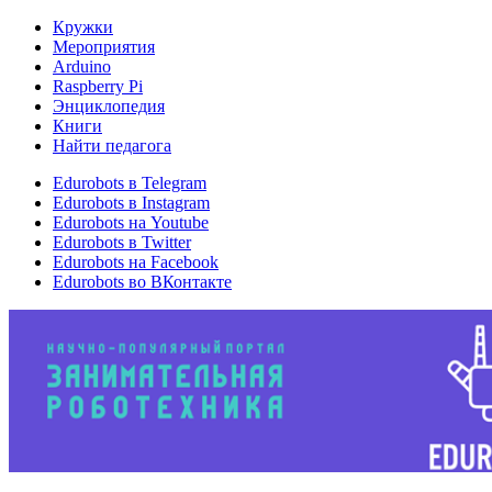
Кружки
Мероприятия
Arduino
Raspberry Pi
Энциклопедия
Книги
Найти педагога
Edurobots в Telegram
Edurobots в Instagram
Edurobots на Youtube
Edurobots в Twitter
Edurobots на Facebook
Edurobots во ВКонтакте