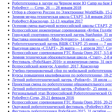
Робототехника в лагере на Черном море IQ Camp на базе
РобоФест — Сочи, 26 — 28 января 2018
Отбор в сборную России по Электронике WorldSkills, 15-
Зимняя медиа-техническая школа СТАРТ, 3-8 января 2018
РобоФест-Краснодар, 12-13 декабря 2017
Осенняя смена выездной всероссийской школы СТАРТ, 29
Всероссийские инженерные соревнования «Кубок Голдберг
Городской спортивно-технический лагерь StartJunior, 31 
Выставка инноваций «Мир будущего», 14 июля — 15 сент
Робототехнический лагерь ВШК СТАРТ, 25 июня — 7 июл
Выездная школа «СТАРТ», 26 марта — 1 апреля 2017, Со
Всероссийские соревнования FTC Russia Open 2017, 3-5 
Зимняя техническая образовательная школа «Старт», 2-8 
Фестиваль «РобоSkарт-2016» и инженерная смена, 31 ок
Всероссийский конкурс Аэробот, 2017, Краснодар
Учебно-тренировочный сбор по мобильной робототехнике W
Курсы повышения квалификации по робототехнике, 18-2
Летний робототехнический лагерь «Робокуб», 18 июля — 
Проектная смена по робототехнике образовательного цен
Летний робототехнический лагерь «Робокуб», 25 июня —
Региональный этап Всероссийской Робототехнической О
РобоФест-Сочи, 20-21 февраля 2016
Всероссийские соревнования FTC Russia Open 2016, 20-2
Окружной робототехнический фестиваль «РобоФест-Юг», 
Фестиваль робототехники РобоSkарт-2015, 31 октября — 