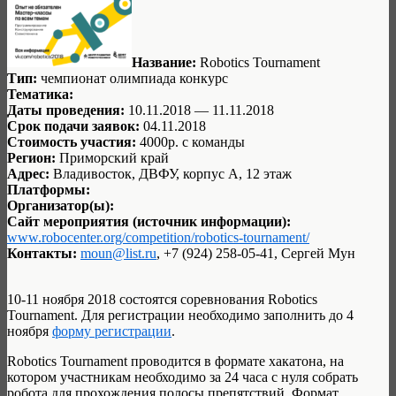
Название:
Robotics Tournament
Тип:
чемпионат олимпиада конкурс
Тематика:
Даты проведения:
10.11.2018 — 11.11.2018
Срок подачи заявок:
04.11.2018
Стоимость участия:
4000р. с команды
Регион:
Приморский край
Адрес:
Владивосток, ДВФУ, корпус А, 12 этаж
Платформы:
Организатор(ы):
Сайт мероприятия (источник информации):
www.robocenter.org/competition/robotics-tournament/
Контакты:
moun@list.ru
, +7 (924) 258-05-41, Сергей Мун
10-11 ноября 2018 состоятся соревнования Robotics
Tournament. Для регистрации необходимо заполнить до 4
ноября
форму регистрации
.
Robotics Tournament проводится в формате хакатона, на
котором участникам необходимо за 24 часа с нуля собрать
робота для прохождения полосы препятствий. Формат